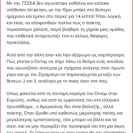
Με την ΤΣΣΚΑ δεν αγωνίστηκε καθόλου και κάποιοι
υπέθεσαν ότι φεύγει, με την Χίμκι μπήκε στο δεύτερο
ημίχρονο και έμεινε στο παρκέ για 14 λεπτά! Ήταν λογικό,
και είναι, να αποφανθούν πολλοί πως ο παίκτης
περισσότερο χάλασε, παρά βοήθησε τη χημεία μίας ομάδας
που επιθετικά αντιμετώπιζε έτσι κι αλλιώς διάφορες
προκλήσεις.
Αυτό από την άλλη ήταν και λίγο οξύμωρο ως συμπέρασμα.
Πώς γίνεται ο Όντομ να πήγε πίσω το δέσιμο ενός συνόλου
που αγωνιζόταν συνέχεια με σχήματα ανάγκης στον πρώτο
γύρο και με τον Στρόμπερι να πηγαινοέρχεται μεταξύ των
θέσεων 2 και 3, ανάλογα με το ποιος ήταν στα πιτς;
Oπως φαίνεται από τη σύντομη καριέρα του Όντομ στην
Ευρώπη , καθώς και από τις εμφανίσεις του στο ελληνικό
πρωτάθλημα , ο Αμερικάνος δεν είναι βιολιτζής , αλλά
παίκτης. Όταν βρεθεί υπό καθεστώς μικρότερης πίεσης και
μεγαλύτερης εμπιστοσύνης, τότε μπορεί να βάλει και τα
σουτ, και να μην περιορίζει την προσφορά του στη μία άκρη
του παρκέ. Το ζήτημα είναι με ποιο τρόπο θα τον αξιοποιήσει