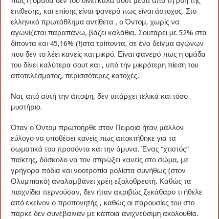
πως η ομάδα δεν του δίνει καλά σουτ μέσα από τη ροή της
επίθεσης, και επίσης είναι φανερό πως είναι άστοχος. Στο
ελληνικό πρωτάθλημα αντίθετα , ο Όντομ, χωρίς να
αγωνίζεται παραπάνω, βάζει καλάθια. Σουτάρει με 52% στα
δίποντα και 45,16% (!)στα τρίποντα, σε ένα δείγμα αγώνων
που δεν το λέει κανείς και μικρό. Είναι φανερό πως η ομάδα
του δίνει καλύτερα σουτ και , υπό την μικρότερη πίεση του
αποτελέσματος, περισσότερες κατοχές.
Ναι, από αυτή την άποψη, δεν υπάρχει τελικά και τόσο
μυστήριο.
Όταν ο Όντομ πρωτοήρθε στον Πειραιά ήταν μάλλον
εύλογο να υποθέσει κανείς πως αποκτήθηκε για τα
σωματικά του προσόντα και την άμυνα. Ένας “χτιστός”
παίκτης, δύσκολο να τον σπρώξει κανείς στο σώμα, με
γρήγορα πόδια και νοοτροπία ρολίστα συνήθως (στον
Ολυμπιακό) αναλαμβάνει χρέη εξολοθρευτή. Καθώς τα
παιχνίδια περνούσαν, δεν ήταν ακριβώς ξεκάθαρο τι ήθελε
από εκείνον ο προπονητής , καθώς οι παρουσίες του στο
παρκέ δεν συνέβαιναν με κάποια ανιχνεύσιμη ακολουθία.