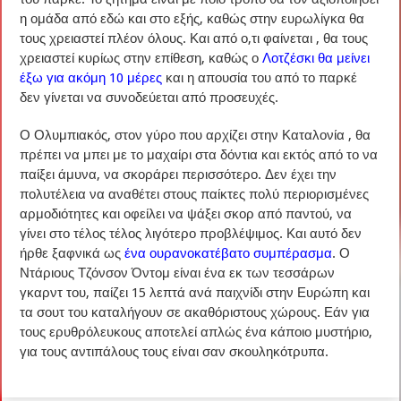
η ομάδα από εδώ και στο εξής, καθώς στην ευρωλίγκα θα
τους χρειαστεί πλέον όλους. Και από ο,τι φαίνεται , θα τους
χρειαστεί κυρίως στην επίθεση, καθώς ο
Λοτζέσκι θα μείνει
έξω για ακόμη 10 μέρες
και η απουσία του από το παρκέ
δεν γίνεται να συνοδεύεται από προσευχές.
Ο Ολυμπιακός, στον γύρο που αρχίζει στην Καταλονία , θα
πρέπει να μπει με το μαχαίρι στα δόντια και εκτός από το να
παίξει άμυνα, να σκοράρει περισσότερο. Δεν έχει την
πολυτέλεια να αναθέτει στους παίκτες πολύ περιορισμένες
αρμοδιότητες και οφείλει να ψάξει σκορ από παντού, να
γίνει στο τέλος τέλος λιγότερο προβλέψιμος. Και αυτό δεν
ήρθε ξαφνικά ως
ένα ουρανοκατέβατο συμπέρασμα
. Ο
Ντάριους Τζόνσον Όντομ είναι ένα εκ των τεσσάρων
γκαρντ του, παίζει 15 λεπτά ανά παιχνίδι στην Ευρώπη και
τα σουτ του καταλήγουν σε ακαθόριστους χώρους. Εάν για
τους ερυθρόλευκους αποτελεί απλώς ένα κάποιο μυστήριο,
για τους αντιπάλους τους είναι σαν σκουληκότρυπα.