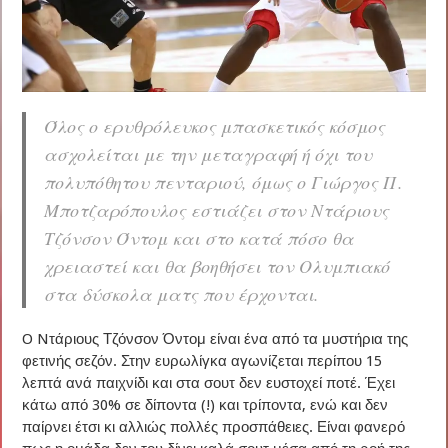
Όλος ο ερυθρόλευκος μπασκετικός κόσμος
ασχολείται με την μεταγραφή ή όχι του
πολυπόθητου πενταριού, όμως ο Γιώργος Π.
Μποτζαρόπουλος εστιάζει στον Ντάριους
Τζόνσον Όντομ και στο κατά πόσο θα
χρειαστεί και θα βοηθήσει τον Ολυμπιακό
στα δύσκολα ματς που έρχονται.
O Nτάριους Τζόνσον Όντομ είναι ένα από τα μυστήρια της
φετινής σεζόν. Στην ευρωλίγκα αγωνίζεται περίπου 15
λεπτά ανά παιχνίδι και στα σουτ δεν ευστοχεί ποτέ. Έχει
κάτω από 30% σε δίποντα (!) και τρίποντα, ενώ και δεν
παίρνει έτσι κι αλλιώς πολλές προσπάθειες. Είναι φανερό