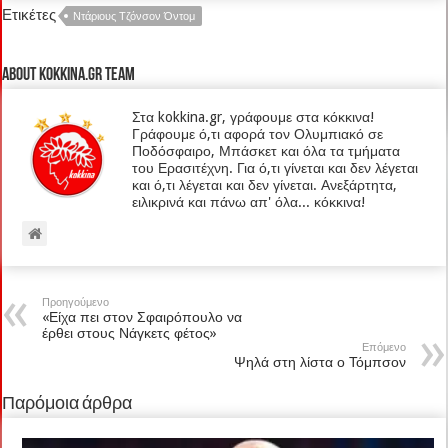
Ετικέτες
Ντάριους Τζόνσον Όντομ
About kokkina.gr TEAM
Στα kokkina.gr, γράφουμε στα κόκκινα!
Γράφουμε ό,τι αφορά τον Ολυμπιακό σε
Ποδόσφαιρο, Μπάσκετ και όλα τα τμήματα
του Ερασιτέχνη. Για ό,τι γίνεται και δεν λέγεται
και ό,τι λέγεται και δεν γίνεται. Ανεξάρτητα,
ειλικρινά και πάνω απ' όλα... κόκκινα!
Προηγούμενο
«Είχα πει στον Σφαιρόπουλο να
έρθει στους Νάγκετς φέτος»
Επόμενο
Ψηλά στη λίστα ο Τόμπσον
Παρόμοια άρθρα