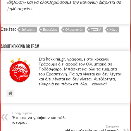
«δήλωση» και να ολοκληρώσουμε την κανονική διάρκεια σε
ψηλό σημείο».
Ετικέτες
δηλώσεις
Ευρωλίγκ
Ολυμπιακός
ΤΣΣΚΑ
Χάινς
About kokkina.gr TEAM
Στα kokkina.gr, γράφουμε στα κόκκινα!
Γράφουμε ό,τι αφορά τον Ολυμπιακό σε
Ποδόσφαιρο, Μπάσκετ και όλα τα τμήματα
του Ερασιτέχνη. Για ό,τι γίνεται και δεν λέγεται
και ό,τι λέγεται και δεν γίνεται. Ανεξάρτητα,
ειλικρινά και πάνω απ' όλα... κόκκινα!
Προηγούμενο
Έτοιμες να γράψουν και πάλι
ιστορία!
Επόμενο
«Η αιχμαλωσία του ελληνικού