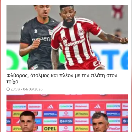
Φλύαρος, άτολμος και πλέον με την πλάτη στον
τοίχο
23:38 - 04/08/2026