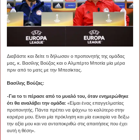
Διαβάστε και δείτε τι δήλωσαν ο προπονητής της ομάδας
μας, κ. Βασίλης Βούζας και ο Αλμπέρτο Μποτία μία μέρα
πριν από το ματς με την Μπεσίκτας.
Βασίλης Βούζας:
-Για το τι πέρασε από το μυαλό του, όταν ενημερώθηκε
ότι θα αναλάβει την ομάδα:
«Είμαι ένας επαγγελματίας
προπονητής. Πάντα πρέπει να ψάχνω το καλύτερο στην
καριέρα μου. Είναι μία πρόκληση και μία ευκαιρία να δείξω
την αξία μου και να ανταποκριθώ στις απαιτήσεις που έχει
αυτή η θέση».