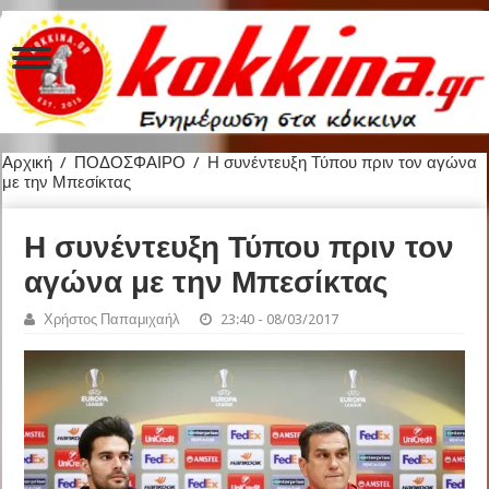
Αρχική
/
ΠΟΔΟΣΦΑΙΡΟ
/
Η συνέντευξη Τύπου πριν τον αγώνα
με την Μπεσίκτας
Η συνέντευξη Τύπου πριν τον
αγώνα με την Μπεσίκτας
Χρήστος Παπαμιχαήλ
23:40 - 08/03/2017