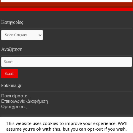
Κατηγορίες
Κατηγορίες
Αναζήτηση
kokkina.gr
Ποιοι είμαστε
Επικοινωνία-Διαφήμιση
Όροι χρήσης
This website uses cookies to improve your experience. We'll
HOME
kokkina.gr
| Designed by
kokkina.gr
assume you're ok with this, but you can opt-out if you wish.