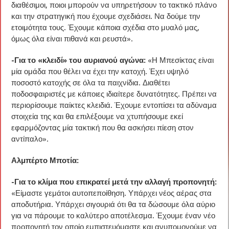
διαθέσιμοι, ποιοι μπορούν να υπηρετήσουν το τακτικό πλάνο
και την στρατηγική που έχουμε σχεδιάσει. Να δούμε την
ετοιμότητα τους. Έχουμε κάποια σχέδια στο μυαλό μας,
όμως όλα είναι πιθανά και ρευστά».
-Για το «κλειδί» του αυριανού αγώνα:
«Η Μπεσίκτας είναι
μία ομάδα που θέλει να έχει την κατοχή. Έχει υψηλό
ποσοστό κατοχής σε όλα τα παιχνίδια. Διαθέτει
ποδοσφαιριστές με κάποιες ιδιαίτερε δυνατότητες. Πρέπει να
περιορίσουμε παίκτες κλειδιά. Έχουμε εντοπίσει τα αδύναμα
στοιχεία της και θα επιλέξουμε να χτυπήσουμε εκεί
εφαρμόζοντας μία τακτική που θα ασκήσει πίεση στον
αντίπαλο».
Αλμπέρτο Μποτία:
-Για το κλίμα που επικρατεί μετά την αλλαγή προπονητή:
«Είμαστε γεμάτοι αυτοπεποίθηση. Υπάρχει νέος αέρας στα
αποδυτήρια. Υπάρχει σιγουριά ότι θα τα δώσουμε όλα αύριο
για να πάρουμε το καλύτερο αποτέλεσμα. Έχουμε έναν νέο
προπονητή τον οποίο εμπιστευόμαστε και ανυπομονούμε να