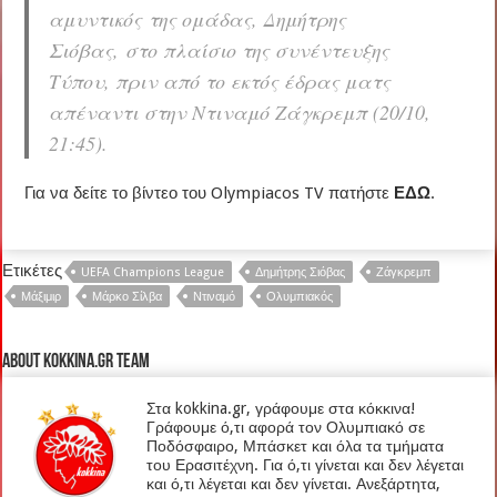
αμυντικός της ομάδας, Δημήτρης
Σιόβας, στο πλαίσιο της συνέντευξης
Τύπου, πριν από το εκτός έδρας ματς
απέναντι στην Ντιναμό Ζάγκρεμπ (20/10,
21:45).
Για να δείτε το βίντεο του Olympiacos TV πατήστε
ΕΔΩ
.
Ετικέτες
UEFA Champions League
Δημήτρης Σιόβας
Ζάγκρεμπ
Μάξιμιρ
Μάρκο Σίλβα
Ντιναμό
Ολυμπιακός
About kokkina.gr TEAM
Στα kokkina.gr, γράφουμε στα κόκκινα!
Γράφουμε ό,τι αφορά τον Ολυμπιακό σε
Ποδόσφαιρο, Μπάσκετ και όλα τα τμήματα
του Ερασιτέχνη. Για ό,τι γίνεται και δεν λέγεται
και ό,τι λέγεται και δεν γίνεται. Ανεξάρτητα,