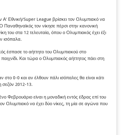
ην Α’ Εθνική/Super League βρίσκει τον Ολυμπιακό να
 Ο Παναθηναϊκός τον νίκησε πέρσι στην κανονική
νίκη του στα 12 τελευταία, όπου ο Ολυμπιακός έχει έξι
αν ισόπαλα.
κός έσπασε το αήττητο του Ολυμπιακού στο
 παιχνίδι. Και τώρα ο Ολυμπιακός αήττητος πάει στη
ν στο 0-0 και αν έλθουν πάλι ισόπαλες θα είναι κάτι
 σεζόν 2012-13.
νο Φεβρουάριο είναι η μοναδική εντός έδρας επί του
ον Ολυμπιακό να έχει δύο νίκες, τη μία σε αγώνα που