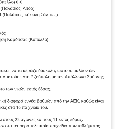
ύπελλο) 0-0
(Παλάσιος, Αϊτόρ)
1 (Παλάσιος, κόκκινη Σάντσες)
κός
ηση Καρδίτσας (Κύπελλο)
ιακός να τα κέρδιζε δύσκολα, ωστόσο μάλλον δεν
α σταματούσε στη Ριζούπολη με τον Απόλλωνα Σμύρνης.
το των νικών εκτός έδρας.
τική διαφορά εννέα βαθμών από την ΑΕΚ, καθώς είναι
κες στα 16 παιχνίδια του.
ι στους 22 αγώνες και τους 11 εκτός έδρας.
ν» στα τέσσερα τελευταία παιχνίδια πρωταθλήματος