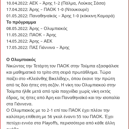
10.04.2022: ΑΕΚ – Άρης 1-2 (Πάλμα, Λούκας Σάσα)
17.04.2022: Άρης – ΠΑΟΚ 1-0 (Ντουκουρέ)
01.05.2022: Παναθηναϊκός – Άρης 1-0 (κόκκινη Καμαρά)
Το πρόγραμμα
08.05.2022: Άρης – Ολυμπιακός
11.05.2022: ΠΑΟΚ – Άρης
14.05.2022: Άρης – ΑΕΚ
17.05.2022: ΠΑΣ Γιάννινα – Άρης
Ο Ολυμπιακός
Νικώντας την Τετάρτη τον ΠΑΟΚ στην Τούμπα εξασφάλισε
και μαθηματικά το τρίτο στη σειρά πρωτάθλημα. Τώρα
παίζει στο «Κλεάνθης Βικελίδης», όπου έκανε την πρώτη
από τις δύο ήττες στη σεζόν. Η νίκη του Ολυμπιακού στην
Τούμπα ήλθε μετά από τρία παιχνίδια χωρίς νίκη εκτός
έδρας, τις ήττες από Άρη και Παναθηναϊκό και την ισοπαλία
στα Γιάννενα.
Ο Ολυμπιακός με το 2-1 επί του ΠΑΟΚ έχει πλέον την
καλύτερη επίθεση με 56 γκολ έναντι 55 του ΠΑΟΚ. Έχει
πετύχει εννέα στα Playoffs, περισσότερα από κάθε άλλη