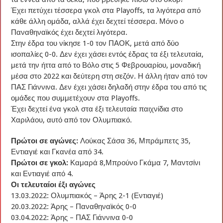
Έχει πετύχει τέσσερα γκολ στα Playoffs, τα λιγότερα από
κάθε άλλη ομάδα, αλλά έχει δεχτεί τέσσερα. Μόνο ο
Παναθηναϊκός έχει δεχτεί λιγότερα.
Στην έδρα του νίκησε 1-0 τον ΠΑΟΚ, μετά από δύο
ισοπαλίες 0-0. Δεν έχει χάσει εντός έδρας τα έξι τελευταία,
μετά την ήττα από το Βόλο στις 5 Φεβρουαρίου, μοναδική
μέσα στο 2022 και δεύτερη στη σεζόν. Η άλλη ήταν από τον
ΠΑΣ Γιάννινα. Δεν έχει χάσει δηλαδή στην έδρα του από τις
ομάδες που συμμετέχουν στα Playoffs.
Έχει δεχτεί ένα γκολ στα έξι τελευταία παιχνίδια στο
Χαριλάου, αυτό από τον Ολυμπιακό.
Πρώτοι σε αγώνες:
Λούκας Σάσα 36, Μπράμπετς 35,
Εντιαγιέ και Γκανέα από 34.
Πρώτοι σε γκολ:
Καμαρά 8,Μπρούνο Γκάμα 7, Μαντσίνι
και Εντιαγιέ από 4.
Οι τελευταίοι έξι αγώνες
13.03.2022: Ολυμπιακός – Άρης 2-1 (Εντιαγιέ)
20.03.2022: Άρης – Παναθηναϊκός 0-0
03.04.2022: Άρης – ΠΑΣ Γιάννινα 0-0