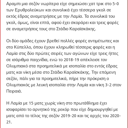
Αραμπι μια σεζόν νωρίτερα είχε σημειώσει χατ τρικ στο 5-0
των Ερυθρολεύκων και συνολικά έχει τέσσερα γκολ σε
εκτός έδρας αναμετρήσεις με την Λαμία. Τα συνολικά του
γκολ, όμως, είναι επτά, αφού έχει σκοράρει και τρεις φορές
σε αναμετρήσεις τους στο Στάδιο Καραϊσκάκης.
Οι δύο ομάδες έχουν βρεθεί πολλές φορές αντιμέτωπες και
στο Κύπελλο, όπου έχουν κληρωθεί τέσσερις φορές και η
Λαμία στις δύο πρώτες σειρές των αγώνων είχε τρεις ήττες
σε ισάριθμα παιχνίδια, ενώ το 2018-19 απέκλεισε τον
Ολυμπιακό στα προημιτελικά με ισοπαλία στο εντός έδρας
ματς και νίκη μέσα στο Στάδιο Καραϊσκάκης. Την επόμενη
σεζόν, πάλι για τα προημιτελικά, πήρε την πρόκριση ο
Ολυμπιακός με λευκή ισοπαλία στην Λαμία και νίκη 3-2 στον
Πειραιά.
Η Λαμία με 15 ματς χωρίς νίκη στο πρωτάθλημα έχει
ισοφαρίσει το αρνητικό της ρεκόρ που είχε δημιουργηθεί με
ματς από το τέλος της σεζόν 2019-20 και τις αρχές του 2020-
21.