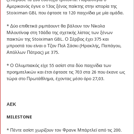
Αμερικανός έγινε ο 13ος ξένος παίκτης στην ιστορία της
Stoiximan GBL που έφτασε τα 120 παιχνίδια με μία ομάδα.
* Δύο επιθετικά ριμπάουντ θα βάλουν τον Νίκολα
Μιλουτίνοφ στη 10άδα της σχετικής λίστας των ξένων
παικτών της Stoiximan GBL. Ο Σέρβος έχει 375 και
μπροστά του είναι ο Τζον Πολ Σάσκι (Ηρακλής, Παπάγου,
Απόλλων Πάτρας) με 375.
* Ο Ολυμπιακός είχε 55 ασίστ στα δύο παιχνίδια των
προημιτελικών και έτσι έφτασε τις 703 στα 26 που έκανε ως
τώρα στο Πρωτάθλημα, έχοντας μέσο όρο 27,03.
ΑΕΚ
MILESTONE
* Πέντε ασίστ χωρίζουν τον Φρανκ Μπάρτλεϊ από τις 200.