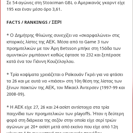
Σε 54 αγώνες στη Stoiximan GBL ο Αμερικανός γκαρντ είχε
195 και έναν μέσο όρο 3,61.
FACTS / RANKINGS / ΣΕΡΙ
* Ο Δημήτρης Φλιώνης συνεχίζει να «σκαρφαλώνει» στις
ιστορικές λίστες της ΑΕΚ. Μέσα από το Game 3 των
προημιτελικών με τον Άρη Betsson μπήκε στη 15άδα των
αμυντικών ριμπάουντ καθώς έφτασε τα 232 και ξεπέρασε
κατά ένα τον Γιάννη Κουζέλογλου.
* Τρία κοψίματα χρειάζεται ο Ραϊκουάν Γκρέι για να φτάσει
τα 26 και με αυτά να «πιάσει» στη 10η θέση της λίστας των
ξένων παικτών της ΑΕΚ, τον Μίκαελ Άντερσεν (1997-99 και
2008-09).
* Η ΑΕΚ είχε 27, 26 και 24 ασίστ αντίστοιχα στα τρία
παιχνίδια των προημιτελικών των playoffs. Ήταν η δεύτερη
φορά στη διάρκεια της σεζόν στην οποία είχε σερί τριών
αγώνων με 20+ ασίστ μετά από εκείνο που είχε από 12η