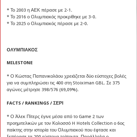
* Το 2003 η ΑΕΚ πέρασε με 2-1.
* Το 2016 ο Ολυμπιακός προκρίθηκε με 3-0.
* Το 2025 ο Ολυμπιακός πέρασε με 2-0.
ΟΛΥΜΠΙΑΚΟΣ
MILESTONE
* Ο Κώστας Παπανικολάου χρειάζεται δύο εύστοχες βολές
για να συμπληρώσει τις 400 στη Stoiximan GBL. Σε 375
αγώνες μέτρησε 398/576 (69,09%).
FACTS / RANKINGS / ΣΕΡΙ
* Ο Άλεκ Πίτερς έγινε μέσα από το Game 2 των
προημιτελικών με τον Κολοσσό H Hotels Collection ο 6ος
παίκτης στην ιστορία του Ολυμπιακού που έφτασε και
ξεπέρασε τα 200 εύστοχα τρίποντα. Παράλληλα ο