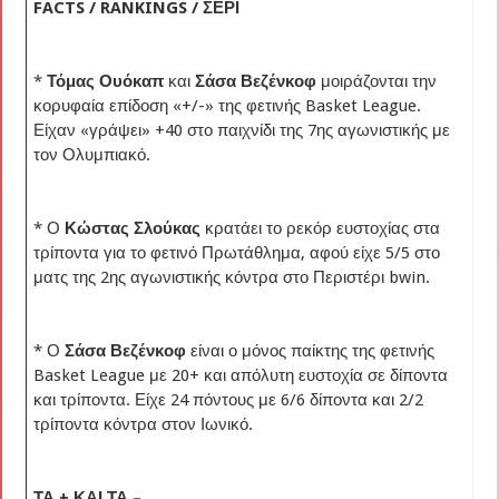
FACTS / RANKINGS / ΣΕΡΙ
*
Τόμας Ουόκαπ
και
Σάσα Βεζένκοφ
μοιράζονται την
κορυφαία επίδοση «+/-» της φετινής Basket League.
Είχαν «γράψει» +40 στο παιχνίδι της 7ης αγωνιστικής με
τον Ολυμπιακό.
* Ο
Κώστας Σλούκας
κρατάει το ρεκόρ ευστοχίας στα
τρίποντα για το φετινό Πρωτάθλημα, αφού είχε 5/5 στο
ματς της 2ης αγωνιστικής κόντρα στο Περιστέρι bwin.
* Ο
Σάσα Βεζένκοφ
είναι ο μόνος παίκτης της φετινής
Basket League με 20+ και απόλυτη ευστοχία σε δίποντα
και τρίποντα. Είχε 24 πόντους με 6/6 δίποντα και 2/2
τρίποντα κόντρα στον Ιωνικό.
ΤΑ + ΚΑΙ ΤΑ –