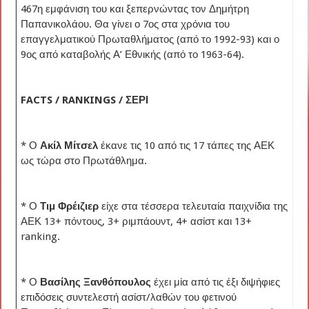
467η εμφάνιση του και ξεπερνώντας τον Δημήτρη
Παπανικολάου. Θα γίνει ο 7ος στα χρόνια του
επαγγελματικού Πρωταθλήματος (από το 1992-93) και ο
9ος από καταβολής Α’ Εθνικής (από το 1963-64).
FACTS / RANKINGS / ΣΕΡΙ
* Ο
Ακίλ Μίτσελ
έκανε τις 10 από τις 17 τάπες της ΑΕΚ
ως τώρα στο Πρωτάθλημα.
* Ο
Τιμ Φρέιζιερ
είχε στα τέσσερα τελευταία παιχνίδια της
ΑΕΚ 13+ πόντους, 3+ ριμπάουντ, 4+ ασίστ και 13+
ranking.
* Ο
Βασίλης Ξανθόπουλος
έχει μία από τις έξι διψήφιες
επιδόσεις συντελεστή ασίστ/λαθών του φετινού