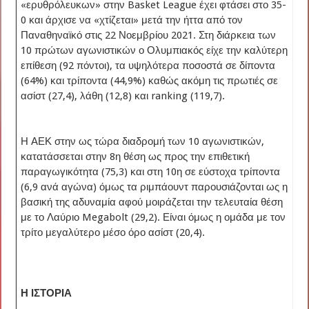
«ερυθρόλευκων» στην Basket League έχει φτάσει στο 35-
0 και άρχισε να «χτίζεται» μετά την ήττα από τον
Παναθηναϊκό στις 22 Νοεμβρίου 2021. Στη διάρκεια των
10 πρώτων αγωνιστικών ο Ολυμπιακός είχε την καλύτερη
επίθεση (92 πόντοι), τα υψηλότερα ποσοστά σε δίποντα
(64%) και τρίποντα (44,9%) καθώς ακόμη τις πρωτιές σε
ασίστ (27,4), λάθη (12,8) και ranking (119,7).
Η ΑΕΚ στην ως τώρα διαδρομή των 10 αγωνιστικών,
κατατάσσεται στην 8η θέση ως προς την επιθετική
παραγωγικότητα (75,3) και στη 10η σε εύστοχα τρίποντα
(6,9 ανά αγώνα) όμως τα ριμπάουντ παρουσιάζονται ως η
βασική της αδυναμία αφού μοιράζεται την τελευταία θέση
με το Λαύριο Megabolt (29,2). Είναι όμως η ομάδα με τον
τρίτο μεγαλύτερο μέσο όρο ασίστ (20,4).
Η ΙΣΤΟΡΙΑ