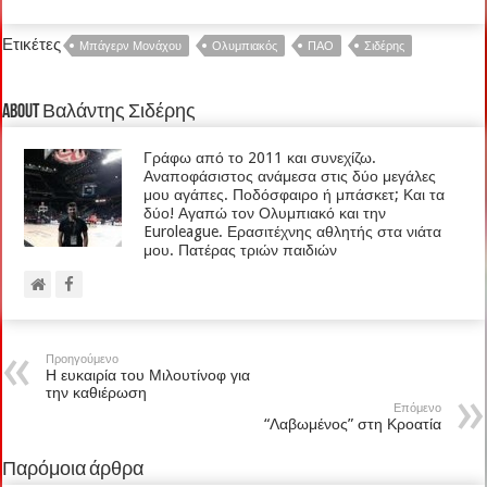
Ετικέτες
Μπάγερν Μονάχου
Ολυμπιακός
ΠΑΟ
Σιδέρης
About Βαλάντης Σιδέρης
Γράφω από το 2011 και συνεχίζω.
Αναποφάσιστος ανάμεσα στις δύο μεγάλες
μου αγάπες. Ποδόσφαιρο ή μπάσκετ; Και τα
δύο! Αγαπώ τον Ολυμπιακό και την
Euroleague. Ερασιτέχνης αθλητής στα νιάτα
μου. Πατέρας τριών παιδιών
Προηγούμενο
Η ευκαιρία του Μιλουτίνοφ για
την καθιέρωση
Επόμενο
“Λαβωμένος” στη Κροατία
Παρόμοια άρθρα