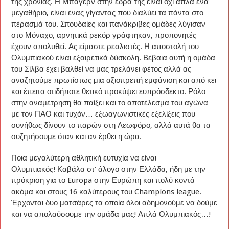
της χρονιάς. Η Μπάγερν στην έδρα της είναι όχι απλά ένα
μεγαθήριο, είναι ένας γίγαντας που διαλύει τα πάντα στο
πέρασμά του. Σπουδαίες και πανάκριβες ομάδες λύγισαν
στο Μόναχο, αρνητικά ρεκόρ γράφτηκαν, προπονητές
έχουν απολυθεί. Ας είμαστε ρεαλιστές. Η αποστολή του
Ολυμπιακού είναι εξαιρετικά δύσκολη. Βέβαια αυτή η ομάδα
του Σίλβα έχει βαλθεί να μας τρελάνει φέτος αλλά ας
αναζητούμε πρωτίστως μια αξιοπρεπή εμφάνιση και από κει
και έπειτα οτιδήποτε θετικό προκύψει ευπρόσδεκτο. Ρόλο
στην αναμέτρηση θα παίξει και το αποτέλεσμα του αγώνα
με τον ΠΑΟ και τυχόν… εξωαγωνιστικές εξελίξεις που
συνήθως δίνουν το παρών στη Λεωφόρο, αλλά αυτά θα τα
συζητήσουμε όταν και αν έρθει η ώρα.
Ποια μεγαλύτερη αθλητική ευτυχία να είναι
Ολυμπιακός! Καβάλα στ’ άλογο στην Ελλάδα, ήδη με την
πρόκριση για το Europa στην Ευρώπη και πολύ κοντά
ακόμα και στους 16 καλύτερους του Champions league.
Έρχονται δυο ματσάρες τα οποία όλοι αδημονούμε να δούμε
και να απολαύσουμε την ομάδα μας! Απλά Ολυμπιακός…!