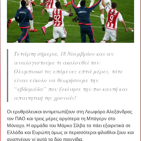
Τετάρτη σήμερα, 18 Νοεμβρίου και αν
αναλογιστούμε τι ακολουθεί τον
Ολυμπιακό τις επόμενες επτά μέρες, τότε
είναι εύκολο να θεωρήσουμε την
“εβδομάδα” που ξεκίνησε την πιο καυτή και
απαιτητική της χρονιάς!
Οι ερυθρόλευκοι αντιμετωπίζουν στη Λεωφόρο Αλεξάνδρας
τον ΠΑΟ και τρεις μέρες αργότερα τη Μπάγερν στο
Μόναχο. Η αρμάδα του Μάρκο Σίλβα τα πάει εξαιρετικά σε
Ελλάδα και Ευρώπη όμως οι περισσότεροι φίλαθλοι ζουν και
αναπνέουν γι΄αυτά τα δύο παιχνίδια.