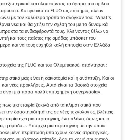
αι εξωτερικού και υλοποιώντας το όραμα του ομίλου
παρουσία. Και φυσικά το FLUO ως επίσημος πλέον
νει με τον καλύτερο τρόπο το σλόγκαν του: “What’s
έρνει νέα και θα χτίζει την σχέση του με τα δυναμικά
έμπρακτα τα ενδιαφέροντά τους. Κλείνοντας θέλω να
νητή και τους παίκτες της ομάδας μπάσκετ του
ήμερα και να τους ευχηθώ καλή επιτυχία στην Ελλάδα
ά στοιχεία της FLUO και του Ολυμπιακού, απάντησαν:
ριστικό μας είναι η καινοτομία και η ανάπτυξη. Και οι
και νέες προκλήσεις. Αυτά είναι τα βασικά στοιχεία
 είναι μια πάρα πολύ επιτυχημένη συνεργασία».
πως μια εταιρία ξεκινά από τα κλιματιστικά που
ει την δραστηριότητά της σε νέες τεχνολογίες, βλέπεις
η εταιρία έχει μια στρατηγική, ένα πλάνο, όπως και ο
α, η ομάδα… Υπάρχει μια στρατηγική με την οποία
προκειμένη περίπτωση υπάρχουν κοινές στρατηγικές,
ι στο υψηλότερο επίπεδο. Άρα το κοινό σημαντικό