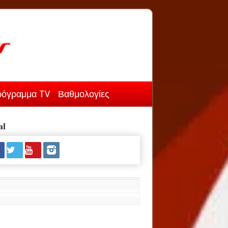
όγραμμα TV
Βαθμολογίες
al