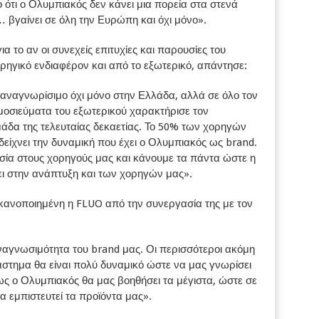
ο ότι ο Ολυμπιακός δεν κάνει μια πορεία στα στενά
… βγαίνει σε όλη την Ευρώπη και όχι μόνο».
 το αν οι συνεχείς επιτυχίες και παρουσίες του
ρηγικό ενδιαφέρον και από το εξωτερικό, απάντησε:
αναγνωρίσιμο όχι μόνο στην Ελλάδα, αλλά σε όλο τον
οσιεύματα του εξωτερικού χαρακτήρισε τον
άδα της τελευταίας δεκαετίας. Το 50% των χορηγών
 δείχνει την δυναμική που έχει ο Ολυμπιακός ως brand.
σία στους χορηγούς μας και κάνουμε τα πάντα ώστε η
ι στην ανάπτυξη και των χορηγών μας».
 ικανοποιημένη η FLUO από την συνεργασία της με τον
ναγνωσιμότητα του brand μας. Οι περισσότεροι ακόμη
άστημα θα είναι πολύ δυναμικό ώστε να μας γνωρίσει
ς ο Ολυμπιακός θα μας βοηθήσει τα μέγιστα, ώστε σε
α εμπιστευτεί τα προϊόντα μας».