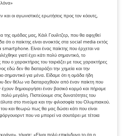
ελόνα»
 και οι αγωνιστικές ερωτήσεις προς τον κόουτς,
α της ομάδας μας, Κάιλ Γουίλτζερ, που θα αφιχθεί
α ότι ο παίκτης είναι ανοικτός στα social media εκτός
α smartphone. Είναι ένας παίκτης που έρχεται να
έχθηκε γιατί έχει κάτι πολύ σημαντικό, το
ς που ο χαρακτήρας του ταιριάζει με τους χαρακτήρες
 εδώ δεν θα διαταράξει την χημεία και την
ιο σημαντικό για μένα. Είδαμε ότι η ομάδα ήδη
ου δεν θέλω να διαταραχθούν από έναν παίκτη που
ν έχουν δημιουργήσει έναν βασικό κορμό και πήραμε
ι πολύ μεγάλη. Πιστεύουμε στις δυνατότητες του
πόλυτα στο πνεύμα και την φιλοσοφία του Ολυμπιακού.
 του και θεωρώ πως θα μας δώσει κάτι που είναι
φόργουορντ που να μπορεί να σουτάρει με τέτοια
ράνα», τόνισε: «Είναι πολύ επικίνδυνο το ότι η