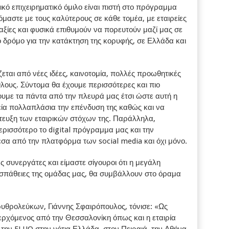
κό επιχειρηματικό όμιλο είναι πιστή στο πρόγραμμα
μαστε με τους καλύτερους σε κάθε τομέα, με εταιρείες
ξίες και φυσικά επιθυμούν να πορευτούν μαζί μας σε
δρόμο για την κατάκτηση της κορυφής, σε Ελλάδα και
εται από νέες ιδέες, καινοτομία, πολλές προωθητικές
άθλους. Σύντομα θα έχουμε περισσότερες και πιο
ουμε τα πάντα από την πλευρά μας έτσι ώστε αυτή η
εία πολλαπλάσια την επένδυση της καθώς και να
ευξη των εταιρικών στόχων της. Παράλληλα,
ρισσότερο το digital πρόγραμμα μας και την
 από την πλατφόρμα των social media και όχι μόνο.
ς συνεργάτες και είμαστε σίγουροι ότι η μεγάλη
οσπάθειες της ομάδας μας, θα συμβάλλουν στο όραμα
ρυθρολεύκων, Γιάννης Σφαιρόπουλος, τόνισε: «Ως
ρχόμενος από την Θεσσαλονίκη όπως και η εταιρία
την FLUO στην νότια Ελλάδα, στον Πειραιά, την Αθήνα