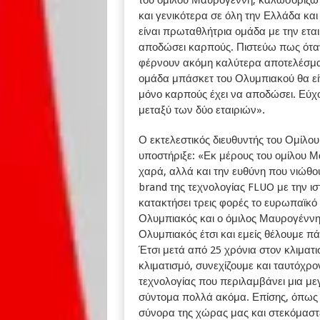
και γενικότερα σε όλη την Ελλάδα κα
είναι πρωταθλήτρια ομάδα με την εται
αποδώσει καρπούς. Πιστεύω πως όταν
φέρνουν ακόμη καλύτερα αποτελέσμα
ομάδα μπάσκετ του Ολυμπιακού θα εί
μόνο καρπούς έχει να αποδώσει. Εύχ
μεταξύ των δύο εταιριών».
Ο εκτελεστικός διευθυντής του Ομίλ
υποστήριξε: «Εκ μέρους του ομίλου 
χαρά, αλλά και την ευθύνη που νιώθο
brand της τεχνολογίας FLUO με την ι
κατακτήσει τρεις φορές το ευρωπαϊ
Ολυμπιακός και ο όμιλος Μαυρογέννη
Ολυμπιακός έτσι και εμείς θέλουμε πά
Έτσι μετά από 25 χρόνια στον κλιματ
κλιματισμό, συνεχίζουμε και ταυτόχρ
τεχνολογίας που περιλαμβάνει μια με
σύντομα πολλά ακόμα. Επίσης, όπως ο
σύνορα της χώρας μας και στεκόμαστε 