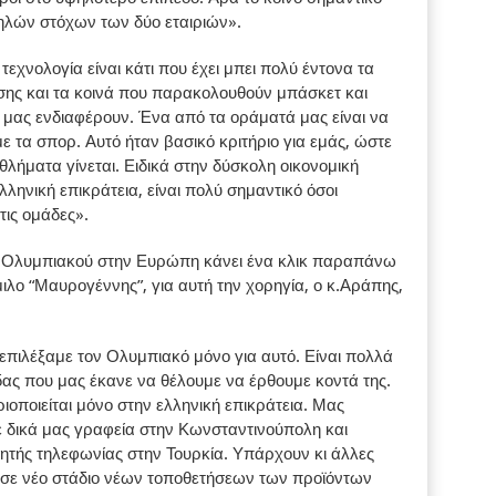
ψηλών στόχων των δύο εταιριών».
χνολογία είναι κάτι που έχει μπει πολύ έντονα τα
ίσης και τα κοινά που παρακολουθούν μπάσκετ και
υ μας ενδιαφέρουν. Ένα από τα οράματά μας είναι να
ε τα σπορ. Αυτό ήταν βασικό κριτήριο για εμάς, ώστε
λήματα γίνεται. Ειδικά στην δύσκολη οικονομική
ληνική επικράτεια, είναι πολύ σημαντικό όσοι
ις ομάδες».
ου Ολυμπιακού στην Ευρώπη κάνει ένα κλικ παραπάνω
μιλο “Μαυρογέννης”, για αυτή την χορηγία, ο κ.Αράπης,
 επιλέξαμε τον Ολυμπιακό μόνο για αυτό. Είναι πολλά
άδας που μας έκανε να θέλουμε να έρθουμε κοντά της.
ιοποιείται μόνο στην ελληνική επικράτεια. Μας
ε δικά μας γραφεία στην Κωνσταντινούπολη και
νητής τηλεφωνίας στην Τουρκία. Υπάρχουν κι άλλες
σε νέο στάδιο νέων τοποθετήσεων των προϊόντων