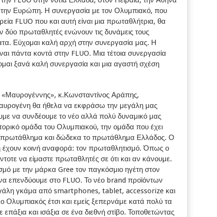
ι την Ευρώπη. Η συνεργασία με τον Ολυμπιακό, που
ρεία FLUO που και αυτή είναι μια πρωταθλήτρια, θα
 δύο πρωταθλητές ενώνουν τις δυνάμεις τους
τα. Εύχομαι καλή αρχή στην συνεργασία μας. Η
ναι πάντα κοντά στην FLUO. Μια τέτοια συνεργασία
ομαι ξανά καλή συνεργασία και μια αγαστή σχέση
ου «Μαυρογέννης», κ.Κωνσταντίνος Αράπης,
Μαυρογένη θα ήθελα να εκφράσω την μεγάλη μας
υμε να συνδέουμε το νέο αλλά πολύ δυναμικό μας
στορικό ομάδα του Ολυμπιακού, την ομάδα που έχει
κό πρωτάθλημα και δώδεκα το πρωτάθλημα Ελλάδος. Ο
 έχουν κοινή αναφορά: τον πρωταθλητισμό. Όπως ο
ντοτε να είμαστε πρωταθλητές σε ότι και αν κάνουμε.
ισμό με την μάρκα Gree τον παγκόσμιο ηγέτη στον
ονα επενδύουμε στο FLUO. Το νέο brand προϊόντων
γάλη γκάμα από smartphones, tablet, accessorize και
 Ολυμπιακός έτσι και εμείς ξεπερνάμε κατά πολύ τα
επάξια και ισάξια σε ένα διεθνή στίβο. Τοποθετώντας