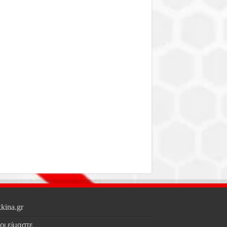
kina.gr
οι είμαστε