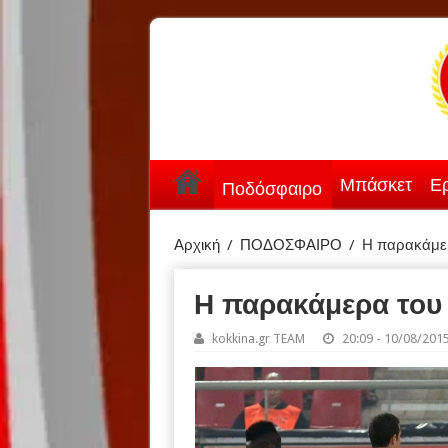
Μπάσκετ
Ερ
Ποδόσφαιρο
Αρχική
/
ΠΟΔΟΣΦΑΙΡΟ
/
Η παρακάμερ
Η παρακάμερα του
kokkina.gr TEAM
20:09 - 10/08/201