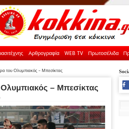
ασιτέχνης
Αρθρογραφία
WEB TV
Πρωτοσέλιδα
Πρ
α του Ολυμπιακός – Μπεσίκτας
Soci
 Ολυμπιακός – Μπεσίκτας
5