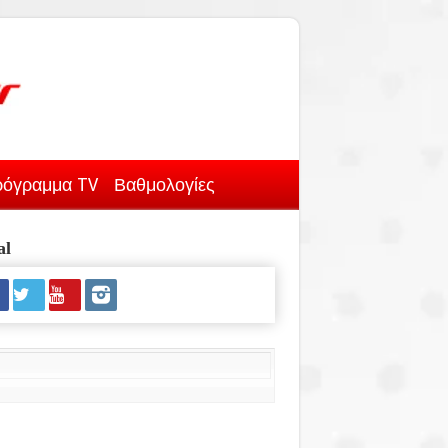
όγραμμα TV
Βαθμολογίες
al