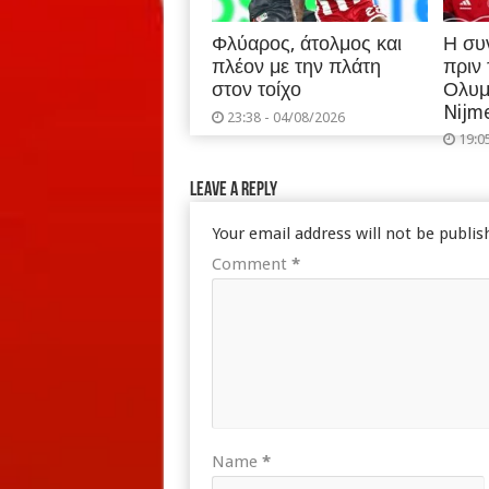
Φλύαρος, άτολμος και
Η συ
πλέον με την πλάτη
πριν
στον τοίχο
Ολυμ
Nijm
23:38 - 04/08/2026
19:0
Leave a Reply
Your email address will not be publis
Comment
*
Name
*