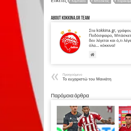
Ετικέτες
Καμπιάσο
Μπεσίκτας
παρακάμ
About kokkina.gr TEAM
Στα kokkina.gr, γράφο
Ποδόσφαιρο, Μπάσκετ κα
δεν λέγεται και ό,τι λέγ
όλα... κόκκινα!
Προηγούμενο
Το ευχαριστώ του Μανιάτη
Παρόμοια άρθρα