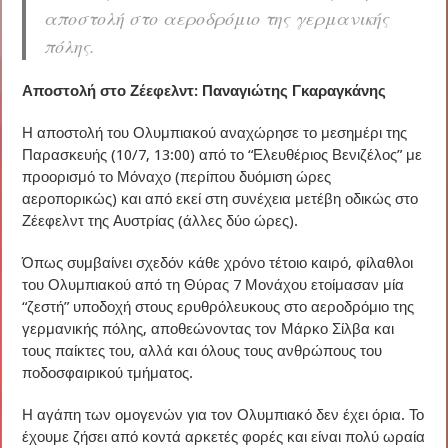
αποστολή στο αεροδρόμιο της γερμανικής
πόλης.
Αποστολή στο Ζέεφελντ: Παναγιώτης Γκαραγκάνης
Η αποστολή του Ολυμπιακού αναχώρησε το μεσημέρι της
Παρασκευής (10/7, 13:00) από το “Ελευθέριος Βενιζέλος” με
προορισμό το Μόναχο (περίπου δυόμιση ώρες
αεροπορικώς) και από εκεί στη συνέχεια μετέβη οδικώς στο
Ζέεφελντ της Αυστρίας (άλλες δύο ώρες).
Όπως συμβαίνει σχεδόν κάθε χρόνο τέτοιο καιρό, φίλαθλοι
του Ολυμπιακού από τη Θύρας 7 Μονάχου ετοίμασαν μία
“ζεστή” υποδοχή στους ερυθρόλευκους στο αεροδρόμιο της
γερμανικής πόλης, αποθεώνοντας τον Μάρκο Σίλβα και
τους παίκτες του, αλλά και όλους τους ανθρώπους του
ποδοσφαιρικού τμήματος.
Η αγάπη των ομογενών για τον Ολυμπιακό δεν έχει όρια. Το
έχουμε ζήσει από κοντά αρκετές φορές και είναι πολύ ωραία