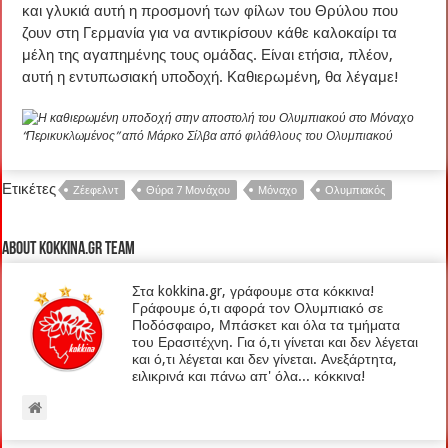
και γλυκιά αυτή η προσμονή των φίλων του Θρύλου που
ζουν στη Γερμανία για να αντικρίσουν κάθε καλοκαίρι τα
μέλη της αγαπημένης τους ομάδας. Είναι ετήσια, πλέον,
αυτή η εντυπωσιακή υποδοχή. Καθιερωμένη, θα λέγαμε!
“Περικυκλωμένος” από Μάρκο Σίλβα από φιλάθλους του Ολυμπιακού
Ετικέτες
Ζέεφελντ
Θύρα 7 Μονάχου
Μόναχο
Ολυμπιακός
About kokkina.gr TEAM
Στα kokkina.gr, γράφουμε στα κόκκινα!
Γράφουμε ό,τι αφορά τον Ολυμπιακό σε
Ποδόσφαιρο, Μπάσκετ και όλα τα τμήματα
του Ερασιτέχνη. Για ό,τι γίνεται και δεν λέγεται
και ό,τι λέγεται και δεν γίνεται. Ανεξάρτητα,
ειλικρινά και πάνω απ' όλα... κόκκινα!