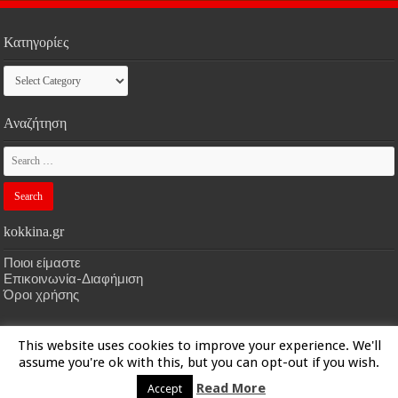
Κατηγορίες
Κατηγορίες
Αναζήτηση
kokkina.gr
Ποιοι είμαστε
Επικοινωνία-Διαφήμιση
Όροι χρήσης
This website uses cookies to improve your experience. We'll
HOME
kokkina.gr
| Designed by
kokkina.gr
assume you're ok with this, but you can opt-out if you wish.
Read More
Accept
© Copyright 2026, All Rights Reserved