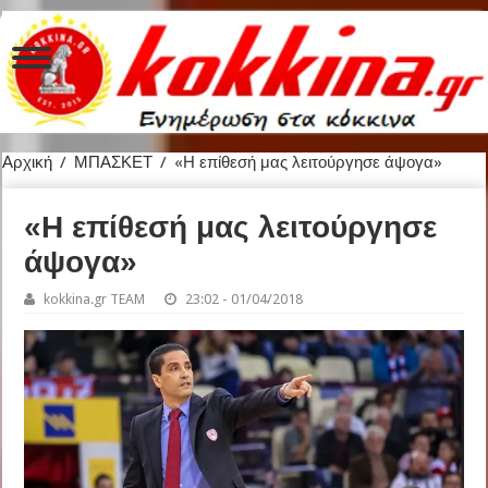
Αρχική
/
ΜΠΑΣΚΕΤ
/
«Η επίθεσή μας λειτούργησε άψογα»
«Η επίθεσή μας λειτούργησε
άψογα»
kokkina.gr TEAM
23:02 - 01/04/2018