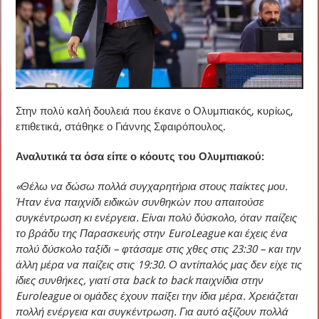
Στην πολύ καλή δουλειά που έκανε ο Ολυμπιακός, κυρίως,
επιθετικά, στάθηκε ο Γιάννης Σφαιρόπουλος.
Αναλυτικά τα όσα είπε ο κόουτς του Ολυμπιακού:
«Θέλω να δώσω πολλά συγχαρητήρια στους παίκτες μου.
Ήταν ένα παιχνίδι ειδικών συνθηκών που απαιτούσε
συγκέντρωση κι ενέργεια. Είναι πολύ δύσκολο, όταν παίζεις
το βράδυ της Παρασκευής στην EuroLeague και έχεις ένα
πολύ δύσκολο ταξίδι – φτάσαμε στις χθες στις 23:30 – και την
άλλη μέρα να παίζεις στις 19:30. Ο αντίπαλός μας δεν είχε τις
ίδιες συνθήκες, γιατί στα back to back παιχνίδια στην
Euroleague οι ομάδες έχουν παίξει την ίδια μέρα. Χρειάζεται
πολλή ενέργεια και συγκέντρωση. Για αυτό αξίζουν πολλά