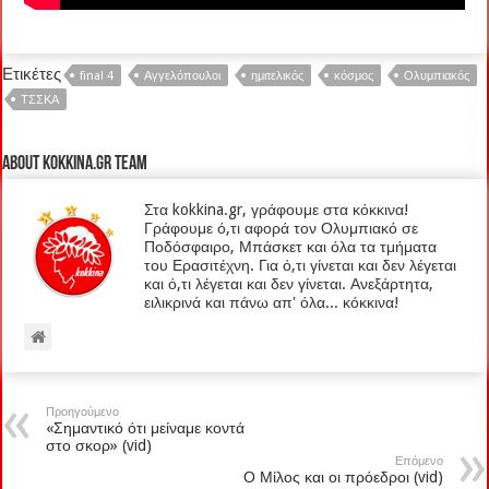
Ετικέτες
final 4
Αγγελόπουλοι
ημιτελικός
κόσμος
Ολυμπιακός
ΤΣΣΚΑ
About kokkina.gr TEAM
Στα kokkina.gr, γράφουμε στα κόκκινα!
Γράφουμε ό,τι αφορά τον Ολυμπιακό σε
Ποδόσφαιρο, Μπάσκετ και όλα τα τμήματα
του Ερασιτέχνη. Για ό,τι γίνεται και δεν λέγεται
και ό,τι λέγεται και δεν γίνεται. Ανεξάρτητα,
ειλικρινά και πάνω απ' όλα... κόκκινα!
Προηγούμενο
«Σημαντικό ότι μείναμε κοντά
στο σκορ» (vid)
Επόμενο
Ο Μίλος και οι πρόεδροι (vid)