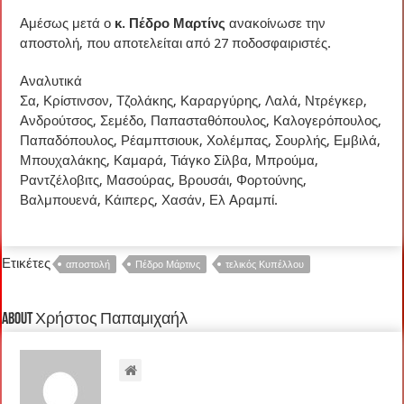
Αμέσως μετά ο
κ. Πέδρο Μαρτίνς
ανακοίνωσε την
αποστολή, που αποτελείται από 27 ποδοσφαιριστές.
Αναλυτικά
Σα, Κρίστινσον, Τζολάκης, Καραργύρης, Λαλά, Ντρέγκερ,
Ανδρούτσος, Σεμέδο, Παπασταθόπουλος, Καλογερόπουλος,
Παπαδόπουλος, Ρέαμπτσιουκ, Χολέμπας, Σουρλής, Εμβιλά,
Μπουχαλάκης, Καμαρά, Τιάγκο Σίλβα, Μπρούμα,
Ραντζέλοβιτς, Μασούρας, Βρουσάι, Φορτούνης,
Βαλμπουενά, Κάιπερς, Χασάν, Ελ Αραμπί.
Ετικέτες
αποστολή
Πέδρο Μάρτινς
τελικός Κυπέλλου
About Χρήστος Παπαμιχαήλ