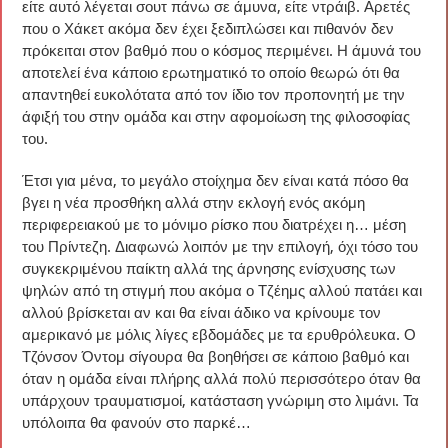
είτε αυτό λέγεται σουτ πάνω σε άμυνα, είτε ντράιβ. Αρετές
που ο Χάκετ ακόμα δεν έχει ξεδιπλώσει και πιθανόν δεν
πρόκειται στον βαθμό που ο κόσμος περιμένει. Η άμυνά του
αποτελεί ένα κάποιο ερωτηματικό το οποίο θεωρώ ότι θα
απαντηθεί ευκολότατα από τον ίδιο τον προπονητή με την
άφιξή του στην ομάδα και στην αφομοίωση της φιλοσοφίας
του.
Έτσι για μένα, το μεγάλο στοίχημα δεν είναι κατά πόσο θα
βγει η νέα προσθήκη αλλά στην εκλογή ενός ακόμη
περιφερειακού με το μόνιμο ρίσκο που διατρέχει η… μέση
του Πρίντεζη. Διαφωνώ λοιπόν με την επιλογή, όχι τόσο του
συγκεκριμένου παίκτη αλλά της άρνησης ενίσχυσης των
ψηλών από τη στιγμή που ακόμα ο Τζέημς αλλού πατάει και
αλλού βρίσκεται αν και θα είναι άδικο να κρίνουμε τον
αμερικανό με μόλις λίγες εβδομάδες με τα ερυθρόλευκα. Ο
Τζόνσον Όντομ σίγουρα θα βοηθήσει σε κάποιο βαθμό και
όταν η ομάδα είναι πλήρης αλλά πολύ περισσότερο όταν θα
υπάρχουν τραυματισμοί, κατάσταση γνώριμη στο λιμάνι. Τα
υπόλοιπα θα φανούν στο παρκέ…