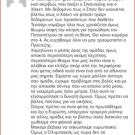
εκεί ακριβώς που παίζει ο Σπανούλης και ο
Χάκετ. Με δεδομένο πως ο Σπαν δεν κουνιέται
βλέπω ίσως ο Χάκετ να φτάσει τριάρι
δεδομένων των προσόντων που διαθέτει.
Τεσσάρι νομίζαμε όλοι πως χρειάζεται όμως
θεωρώ σοφή την κίνηση για προώθηση του
Παπαπέτρου σε αυτή τη θέση. Θα κάνει καριέρα
στο 4. Ας ευχηθούμε όλοι να μην τραυματιστεί ο
Πρίντεζης.
Χαμηλώνει ο μέσος όρος της ομάδας όμως
αποκτά περισσότερη ακόμη ταχύτητα,
περισσότερο θέαμα που μας λείπει είναι η
αλήθεια και ελπίζω σκόρ από την περιφέρεια
που φέτος ειδικά αυτό είναι ένα από τα αδύνατα
μας σημεία. Είμαστε ως τώρα μάλλον άστοχη
σαν ομάδα, έχουμε πρόβλημα στις βολές και με
την απουσία σέντερ που να απειλεί από μέσα,
τα νούμερά μας ήταν μέτρια. Όλο αυτό το
εξισορρόπησε η δυνατή άμυνα. Όμως πρέπει να
βάλεις πόντους για να νικήσεις.
Στόχος πρέπει να έιναι φέτος το πρωτάθλημα
και όχι η Ευρώπη. υπάρχουν τρομερά ρόστερ
σε άλλες ομάδες και το βλέπω πολύ δύσκολο να
χωθούμε στο φάιναλ φορ.
Μακάρι βέβαια να σηκώσουμε ευρωπαικό.
Όμως ο Ολυμπιακός ως τώρα δεν σε