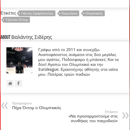
Ετικέτες
Γιάννης Σφαιρόπουλος
Ευρωλίγκα
Ολυμπιακός
Τζόνσον-Όντομ
About Βαλάντης Σιδέρης
Γράφω από το 2011 και συνεχίζω.
Αναποφάσιστος ανάμεσα στις δύο μεγάλες
μου αγάπες. Ποδόσφαιρο ή μπάσκετ; Και τα
δύο! Αγαπώ τον Ολυμπιακό και την
Euroleague. Ερασιτέχνης αθλητής στα νιάτα
μου. Πατέρας τριών παιδιών
Προηγούμενο
Πήρε Όντομ ο Ολυμπιακός
Επόμενο
«Να προσαρμοστούμε στις
συνθήκες του παιχνιδιού»