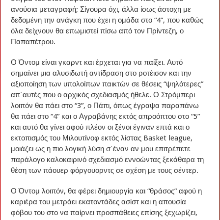
ανούσια μεταγραφή; Σίγουρα όχι, άλλα ίσως άστοχη με
δεδομένη την ανάγκη που έχει η ομάδα στο “4”, που καθώς
όλα δείχνουν θα επωμιστεί πίσω από τον Πρίντεζη, ο
Παπαπέτρου.
Ο Όντομ είναι γκαρντ και έρχεται για να παίξει. Αυτό
σημαίνει μια αλυσιδωτή αντίδραση στο ροτέισον και την
αξιοποίηση των υπολοίπων παικτών σε θέσεις “ψηλότερες”
απ΄αυτές που ο αρχικός σχεδιασμός ήθελε. Ο Στρόμπερι
λοιπόν θα πάει στο “3”, ο Πάπι, όπως έγραψα παραπάνω
θα πάει στο “4” και ο Αγραβάνης εκτός απροόπτου στο “5”
και αυτό θα γίνει αφού πλέον οι ξένοι έγιναν επτά και ο
εκτοπισμός του Μιλουτίνοφ εκτός λίστας Basket league,
μοιάζει ως η πιο λογική λύση σ΄έναν αν μου επιτρέπετε
παράλογο καλοκαιρινό σχεδιασμό εννοώντας ξεκάθαρα τη
θέση των πάουερ φόργουορντς σε σχέση με τους σέντερ.
Ο Όντομ λοιπόν, θα φέρει δημιουργία και “θράσος” αφού η
καριέρα του μετράει εκατοντάδες ασίστ και η απουσία
φόβου του στο να παίρνει προσπάθειες επίσης ξεχωρίζει,