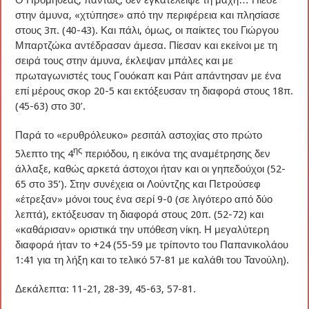
Ο Προμηθέας, πάντως, δεν εγκατέλειψε τη μάχη… Πίεσε
στην άμυνα, «χτύπησε» από την περιφέρεια και πλησίασε
στους 3π. (40-43). Και πάλι, όμως, οι παίκτες του Γιώργου
Μπαρτζώκα αντέδρασαν άμεσα. Πίεσαν και εκείνοι με τη
σειρά τους στην άμυνα, έκλεψαν μπάλες και με
πρωταγωνιστές τους Γουόκαπ και Ράιτ απάντησαν με ένα
επί μέρους σκορ 20-5 και εκτόξευσαν τη διαφορά στους 18π.
(45-63) στο 30’.
Παρά το «ερυθρόλευκο» ρεσιτάλ αστοχίας στο πρώτο
ης
5λεπτο της 4
περιόδου, η εικόνα της αναμέτρησης δεν
άλλαξε, καθώς αρκετά άστοχοι ήταν και οι γηπεδούχοι (52-
65 στο 35’). Στην συνέχεια οι Λούντζης και Πετρούσεφ
«έτρεξαν» μόνοι τους ένα σερί 9-0 (σε λιγότερο από δύο
λεπτά), εκτόξευσαν τη διαφορά στους 20π. (52-72) και
«καθάρισαν» οριστικά την υπόθεση νίκη. Η μεγαλύτερη
διαφορά ήταν το +24 (55-59 με τρίποντο του Παπανικολάου
1:41 για τη λήξη και το τελικό 57-81 με καλάθι του Τανούλη).
Δεκάλεπτα: 11-21, 28-39, 45-63, 57-81.