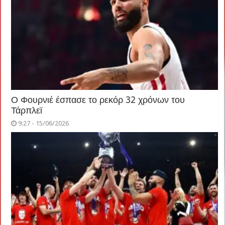
Ο Φουρνιέ έσπασε το ρεκόρ 32 χρόνων του
Τάρπλεϊ
9:27 - 15/06/2026