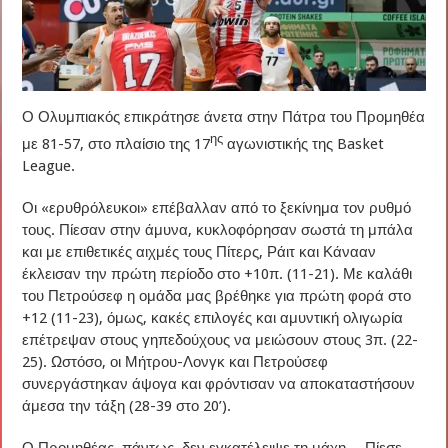
Ο Ολυμπιακός επικράτησε άνετα στην Πάτρα του Προμηθέα
ης
με 81-57, στο πλαίσιο της 17
αγωνιστικής της Basket
League.
Οι «ερυθρόλευκοι» επέβαλλαν από το ξεκίνημα τον ρυθμό
τους. Πίεσαν στην άμυνα, κυκλοφόρησαν σωστά τη μπάλα
και με επιθετικές αιχμές τους Πίτερς, Ράιτ και Κάνααν
έκλεισαν την πρώτη περίοδο στο +10π. (11-21). Με καλάθι
του Πετρούσεφ η ομάδα μας βρέθηκε για πρώτη φορά στο
+12 (11-23), όμως, κακές επιλογές και αμυντική ολιγωρία
επέτρεψαν στους γηπεδούχους να μειώσουν στους 3π. (22-
25). Ωστόσο, οι Μήτρου-Λονγκ και Πετρούσεφ
συνεργάστηκαν άψογα και φρόντισαν να αποκαταστήσουν
άμεσα την τάξη (28-39 στο 20’).