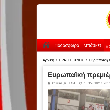
Ποδόσφαιρο
Μπάσκετ
Ερ
Αρχική
/
ΕΡΑΣΙΤΕΧΝΗΣ
/
Ευρωπαϊκή π
Ευρωπαϊκή πρεμιέ
kokkina.gr TEAM
15:36 - 30/11/201