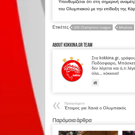
Υπενθυμίζεται ότι στη σημερινή αναμέτ
του Ολυμπιακού με την επίδειξη της Κά
Ετικέτες
LEN Champions League
Μπρέσια
About kokkina.gr TEAM
Στα kokkina.gr, γράφο
Ποδόσφαιρο, Μπάσκετ κα
δεν λέγεται και ό,τι λέγ
όλα... κόκκινα!
Προηγούμενο
Έτοιμος για Χανιά ο Ολυμπιακός
Παρόμοια άρθρα