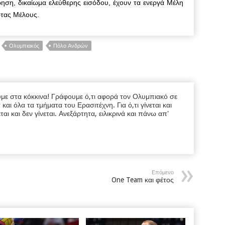
ρηση, δικαίωμα ελεύθερης εισόδου, έχουν τα ενεργά Μέλη
ρτας Μέλους.
Ολυμπιακός
Πόλο Ανδρών
υμε στα κόκκινα! Γράφουμε ό,τι αφορά τον Ολυμπιακό σε
ι όλα τα τμήματα του Ερασιτέχνη. Για ό,τι γίνεται και
εται και δεν γίνεται. Ανεξάρτητα, ειλικρινά και πάνω απ'
Επόμενο
One Team και φέτος