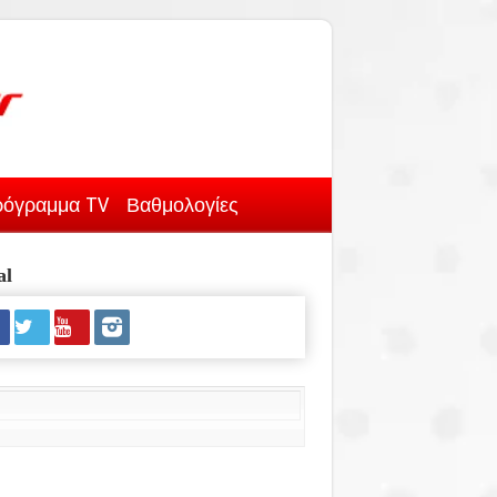
όγραμμα TV
Βαθμολογίες
al