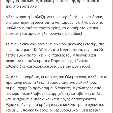
πραγματοποιώντας το δεύτερο στάδιο της προετοιμασίας
της, στο εξωτερικό!
Μία ευχάριστη έκπληξη, για τους «ερυθρόλευκους» άσους,
οι οποίοι είχαν τη δυνατότητα να πάρουν, για λίγο μόνο, το
μυαλό τους από τις προπονήσεις, τα συστήματα και την…
επιθετική και αμυντική λειτουργία της ομάδας!
Σε έναν ειδικά διαμορφωμένο χώρο, μεγάλης έκτασης, στο
adventure park “De Warre”, στο Neeroeteren, περίπου 20
λεπτά έξω από το Γκενκ, οι παίκτες του Μπέσνικ Χάσι
πέρασαν το απόγευμα της Παρασκευής, κάνοντας
αθλοπαιδιές και διασκεδάζοντας με την ψυχή τους!
Ως άλλοι… κομάντο, οι παίκτες του Ολυμπιακού, αλλά και το
προπονητικό επιτελείο, πέρασαν από έναν ολόκληρο…
στίβο μάχης! Το πρόγραμμα, διάρκειας μεγαλύτερης από
μία ώρα, περιελάμβανε αναρριχήσεις, καταβάσεις, απλές
και με σχοινιά, εμπόδια και κάθε λογής δραστηριότητα.
Εξοπλισμένοι με τα κράνη τους, ο καθένας με το σχοινί του
και με… μπόλικο θάρρος, οι «ερυθρόλευκοι» μετέτρεψαν