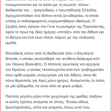
ενσωματώνεται για τα καλά (με τη γνωστή -πλέον-
διαδικασία του… τραγουδιού), ο πρωταθλητής Ελλάδας
πραγματοποίησε ένα δείπνο εκτός ξενοδοχείου, το οποίο
επίσης οι ποδοσφαιριστές ευχαριστήθηκαν ιδιαίτερα. Ο
Σέρβος άσος έφτασε στο Γενκ το μεσημέρι της Παρασκευής,
αφού το πρωί της ίδιας ημέρας «πέταξε» από την Αθήνα για
το Βέλγιο και έτσι είναι πλέον παρών με την υπόλοιπη
ομάδα.
Μοναδικός απών από τη διαδικασία ήταν ο Αλμπέρτο
Μποτία, ο οποίος ακολούθησε την αντίθετη διαδρομή από
τον Γιάγκος Βούκοβιτς. Ο Ισπανός αμυντικός και αρχηγός
του Θρύλου, ο οποίος ταλαιπωρείται από ένα τραβηγματάκι
στον ορθό μηριαίο, αναχώρησε για την Αθήνα, όπου θα
κάνει θεραπεία, για λίγες μόνο ημέρες. Αναμένεται, το πολύ,
σε μία εβδομάδα, να είναι πάλι σε φουλ ρυθμό.
Πάντοτε μεγάλο ρόλο στην ψυχολογία της ομάδας παίζουν
οι καλές σχέσεις ανάμεσα σε όλους. Τέτοιου είδους
δραστηριότητες, αλλά και γεύματα, όπως αυτό που