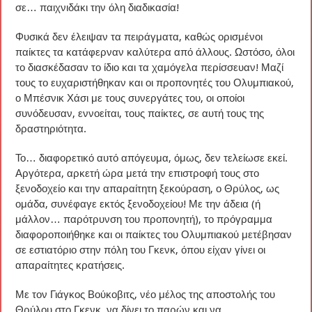
σε… παιχνιδάκι την όλη διαδικασία!
Φυσικά δεν έλειψαν τα πειράγματα, καθώς ορισμένοι
παίκτες τα κατάφερναν καλύτερα από άλλους. Ωστόσο, όλοι
το διασκέδασαν το ίδιο και τα χαμόγελα περίσσευαν! Μαζί
τους το ευχαριστήθηκαν και οι προπονητές του Ολυμπιακού,
ο Μπέσνικ Χάσι με τους συνεργάτες του, οι οποίοι
συνόδευσαν, εννοείται, τους παίκτες, σε αυτή τους της
δραστηριότητα.
Το… διαφορετικό αυτό απόγευμα, όμως, δεν τελείωσε εκεί.
Αργότερα, αρκετή ώρα μετά την επιστροφή τους στο
ξενοδοχείο και την απαραίτητη ξεκούραση, ο Θρύλος, ως
ομάδα, συνέφαγε εκτός ξενοδοχείου! Με την άδεια (ή
μάλλον… παρότρυνση του προπονητή), το πρόγραμμα
διαφοροποιήθηκε και οι παίκτες του Ολυμπιακού μετέβησαν
σε εστιατόριο στην πόλη του Γκενκ, όπου είχαν γίνει οι
απαραίτητες κρατήσεις.
Με τον Γιάγκος Βούκοβιτς, νέο μέλος της αποστολής του
Θρύλου στο Γκενκ, να δίνει το παρών και να…