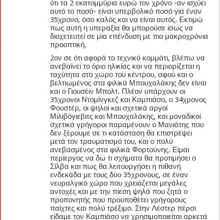
ότι τα 2 εκατομμύρια ευρώ τον χρόνο -αν ισχύει
αυτό το ποσό- είναι υπερβολικό ποσό για έναν
35χρονο, όσο καλός και να είναι αυτός. Εκτιμώ
πως αυτή η υπεραξία θα μπορούσε ίσως να
διοχετευτεί σε μία επένδυση με πιο μακροχρόνια
προοπτική.
2ον σε ότι αφορά το τεχνικό κομμάτι, βλέπω να
ανεβαίνει το όριο ηλικίας και να περιορίζεται η
ταχύτητα στο χώρο του κέντρου, αφού και ο
βελτιωμένος στα φιλικά Μπουχαλάκης δεν είναι
και ο Γιουσέιν Μπολτ. Πλέον υπάρχουν οι
35χρονοι Ντομίνγκεζ και Καμπιάσο, ο 34χρονος
Φουστέρ, οι ψηλοί και σχετικά αργοί
Μιλιβόγιεβιτς και Μπουχαλάκης, και μοναδικοί
σχετικά γρήγοροι παραμένουν ο Μανιάτης που
δεν ξέρουμε σε τι κατάσταση θα επιστρέψει
μετά τον τραυματισμό του, και ο πολύ
ανεβασμένος στα φιλικά Φορτούνης. Είμαι
περίεργος να δω τι σχήματα θα προτιμήσει ο
Σίλβα και πως θα λειτουργήσει η πιθανή
ενδεκάδα με τους δύο 35χρονους, σε έναν
νευραλγικό χώρο που χρειάζεται μεγάλες
αντοχές και με την πίεση ψηλά που ζητά ο
προπονητής που προυποθέτει γρήγορους
παίχτες και πολύ τρέξιμο. Στην Λέστερ πέρσι
είδαμε τον Καμπιάσο να χρησιμοποιείται αρκετά