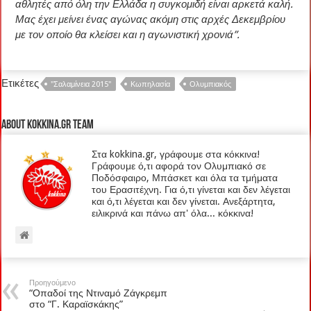
αθλητές από όλη την Ελλάδα η συγκομιδή είναι αρκετά καλή.
Μας έχει μείνει ένας αγώνας ακόμη στις αρχές Δεκεμβρίου
με τον οποίο θα κλείσει και η αγωνιστική χρονιά”.
Ετικέτες
"Σαλαμίνεια 2015"
Κωπηλασία
Ολυμπιακός
About kokkina.gr TEAM
Στα kokkina.gr, γράφουμε στα κόκκινα!
Γράφουμε ό,τι αφορά τον Ολυμπιακό σε
Ποδόσφαιρο, Μπάσκετ και όλα τα τμήματα
του Ερασιτέχνη. Για ό,τι γίνεται και δεν λέγεται
και ό,τι λέγεται και δεν γίνεται. Ανεξάρτητα,
ειλικρινά και πάνω απ' όλα... κόκκινα!
Προηγούμενο
“Οπαδοί της Ντιναμό Ζάγκρεμπ
στο “Γ. Καραϊσκάκης”