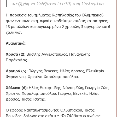
διεξήχθη το Σάββατο (31/10) στη Σαλαμίνα.
Η παρουσία του τμήματος Κωπηλασίας του Ολυμπιακού
ήταν εντυπωσιακή, αφού συνοδεύτηκε από τις κατακτήσεις
13 μεταλλίων και συγκεκριμένα 2 χρυσών, 5 αργυρών και 6
χάλκινων.
Αναλυτικά:
Χρυσά (2):
Βασίλης Αγγελόπουλος, Παναγιώτης
Παράκοιλας.
Αργυρά (5):
Γιώργος Βενεκές, Ηλίας Δρόσος, Ελευθερία
Φερεντίνου, Χριστίνα Χαραλαμποπούλου.
Χάλκινα (6):
Ηλίας Ευκαρπίδης, Νάνση Ζώη, Γεωργία Ζώη,
Χριστίνα Χαραλαμποπούλου, Γιώργος Βενεκές, Ηλίας
Δρόσος, Τάσος Τσάτης.
Ο έφορος Ναυταθλητισμού του Ολυμπιακού, Τάσος
Βουγίδης, δήλωσε στο osfp.gr:
“Το Σάββατο οι αγώνες