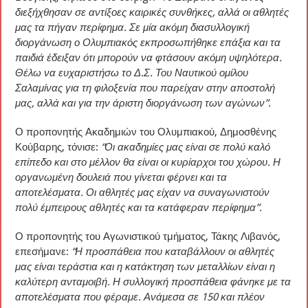
διεξήχθησαν σε αντίξοες καιρικές συνθήκες, αλλά οι αθλητές
μας τα πήγαν περίφημα. Σε μία ακόμη διασυλλογική
διοργάνωση ο Ολυμπιακός εκπροσωπήθηκε επάξια και τα
παιδιά έδειξαν ότι μπορούν να φτάσουν ακόμη υψηλότερα.
Θέλω να ευχαριστήσω το Δ.Σ. Του Ναυτικού ομίλου
Σαλαμίνας για τη φιλοξενία που παρείχαν στην αποστολή
μας, αλλά και για την άριστη διοργάνωση των αγώνων”.
Ο προπονητής Ακαδημιών του Ολυμπιακού, Δημοσθένης
Κούβαρης, τόνισε:
“Οι ακαδημίες μας είναι σε πολύ καλό
επίπεδο και στο μέλλον θα είναι οι κυρίαρχοι του χώρου. Η
οργανωμένη δουλειά που γίνεται φέρνει και τα
αποτελέσματα. Οι αθλητές μας είχαν να συναγωνιστούν
πολύ έμπειρους αθλητές και τα κατάφεραν περίφημα”.
Ο προπονητής του Αγωνιστικού τμήματος, Τάκης Λιβανός,
επεσήμανε:
“Η προσπάθεια που καταβάλλουν οι αθλητές
μας είναι τεράστια και η κατάκτηση των μεταλλίων είναι η
καλύτερη ανταμοιβή. Η συλλογική προσπάθεια φάνηκε με τα
αποτελέσματα που φέραμε. Ανάμεσα σε 150 και πλέον