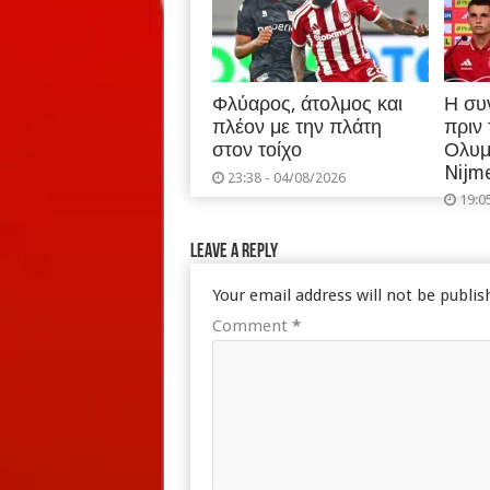
Φλύαρος, άτολμος και
Η συ
πλέον με την πλάτη
πριν
στον τοίχο
Ολυμ
Nijm
23:38 - 04/08/2026
19:0
Leave a Reply
Your email address will not be publis
Comment
*