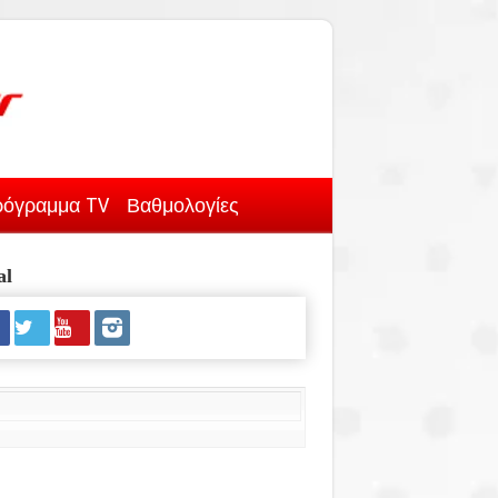
όγραμμα TV
Βαθμολογίες
al