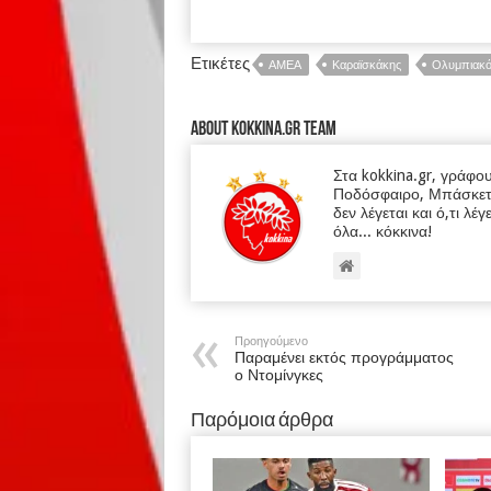
Ετικέτες
ΑΜΕΑ
Καραϊσκάκης
Ολυμπιακό
About kokkina.gr TEAM
Στα kokkina.gr, γράφο
Ποδόσφαιρο, Μπάσκετ κα
δεν λέγεται και ό,τι λέγ
όλα... κόκκινα!
Προηγούμενο
Παραμένει εκτός προγράμματος
ο Ντομίνγκες
Παρόμοια άρθρα