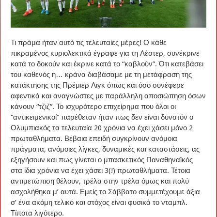
Τι πράμα ήταν αυτό τις τελευταίες μέρες! Ο κάθε
πικραμένος κυριολεκτικά έγραφε για τη Λέστερ, συνέκρινε
κατά το δοκούν και έκρινε κατά το “καβλούν”.
Ότι κατεβάσει
του καθενός η… κράνα διαβάσαμε με τη μετάφραση της
κατάκτησης της Πρέμιερ Λιγκ όπως και όσο συνέφερε
αφεντικά και αναγνώστες με παράλληλη αποσιώπηση όσων
κάνουν “τζιζ”. Το ισχυρότερο επιχείρημα που όλοι οι
“αντικειμενικοί” παρέθεταν ήταν πως δεν είναι δυνατόν ο
Ολυμπιακός τα τελευταία 20 χρόνια να έχει χάσει μόνο 2
πρωταθλήματα. Βέβαια επειδή συγκρίνουν ανόμοια
πράγματα, ανόμοιες λίγκες, δυναμικές και καταστάσεις, ας
εξηγήσουν και πως γίνεται ο μπασκετικός Παναθηναϊκός
στα ίδια χρόνια να έχει χάσει 3(!) πρωταθλήματα. Τέτοια
αντιμετώπιση θέλουν, τρέλα στην τρέλα όμως και πολύ
ασχολήθηκα μ’ αυτά. Εμείς το Σάββατο συμμετέχουμε άξια
σ’ ένα ακόμη τελικό και στόχος είναι φυσικά το νταμπλ.
Τίποτα λιγότερο.