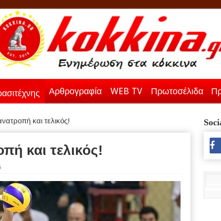
Αρθρογραφία
WEB TV
Πρωτοσέλιδα
Πρ
ασιτέχνης
νατροπή και τελικός!
Soci
πή και τελικός!
6