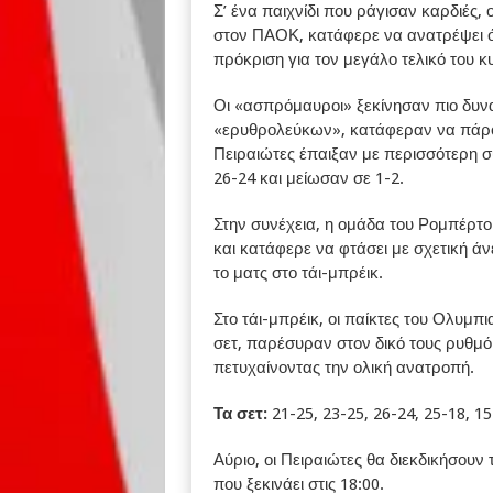
Σ’ ένα παιχνίδι που ράγισαν καρδιές,
στον ΠΑΟΚ, κατάφερε να ανατρέψει όλ
πρόκριση για τον μεγάλο τελικό του 
Οι «ασπρόμαυροι» ξεκίνησαν πιο δυνα
«ερυθρολεύκων», κατάφεραν να πάρουν
Πειραιώτες έπαιξαν με περισσότερη σ
26-24 και μείωσαν σε 1-2.
Στην συνέχεια, η ομάδα του Ρομπέρτ
και κατάφερε να φτάσει με σχετική άν
το ματς στο τάι-μπρέικ.
Στο τάι-μπρέικ, οι παίκτες του Ολυμ
σετ, παρέσυραν στον δικό τους ρυθμό
πετυχαίνοντας την ολική ανατροπή.
Τα σετ:
21-25, 23-25, 26-24, 25-18, 15
Αύριο, οι Πειραιώτες θα διεκδικήσουν
που ξεκινάει στις 18:00.