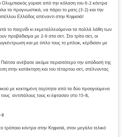
 ο Ολυμπιακός γύρισε από την κόλαση του 0-2 κόντρα
α τα προγνωστικά, να πάρει το ματς (3-2) και την
κυπέλλου Ελλάδος απέναντι στην Κηφισιά!
τά το παιχνίδι κι εκμεταλλευόμενοι τα πολλά λάθη των
 προβάδισμα με 2-0 στα σετ. Στο τρίτο σετ, οι
υγκέντρωση και με όπλο τους το μπλοκ, κέρδισαν με
ο Πιάτσα ανέβασε ακόμα περισσότερο την απόδοσή της
εση στην κατάκτηση και του τέταρτου σετ, στέλνοντας
πιακού με κεκτημένη ταχύτητα από τα δύο προηγούμενα
 τους αντιπάλους τους κι έφτασαν στο 15-8,
-8
 το τρόπαιο κόντρα στην Κηφισιά, στον μεγάλο τελικό