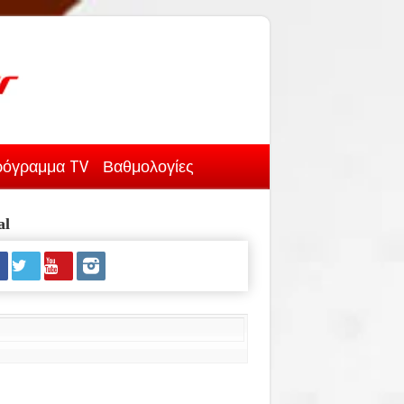
όγραμμα TV
Βαθμολογίες
al