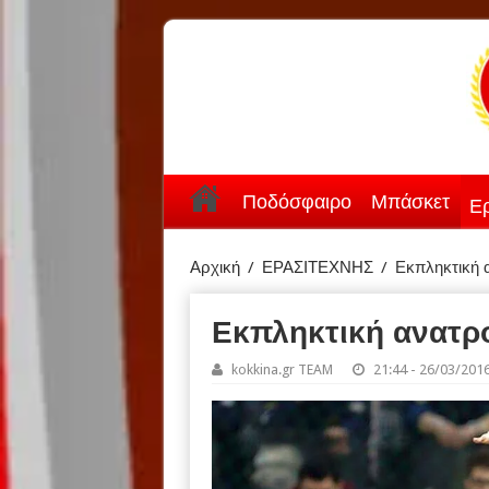
Ποδόσφαιρο
Μπάσκετ
Ερ
Αρχική
/
ΕΡΑΣΙΤΕΧΝΗΣ
/
Εκπληκτική α
Εκπληκτική ανατρο
kokkina.gr TEAM
21:44 - 26/03/201