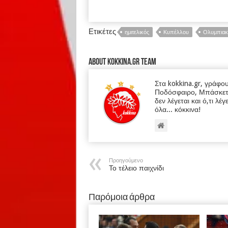
Ετικέτες
ημιτελικός
Κυπέλλου
Ολυμπιακ
About kokkina.gr TEAM
Στα kokkina.gr, γράφο
Ποδόσφαιρο, Μπάσκετ κα
δεν λέγεται και ό,τι λέγ
όλα... κόκκινα!
Προηγούμενο
Το τέλειο παιχνίδι
Παρόμοια άρθρα