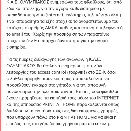
Κ.Α.Ε. ΟΛΥΜΠΙΑΚΟΣ ενημερώνει τους φίλαθλους, ότι, από
εδώ και στο εξής, για την αγορά κάθε εισιτηρίου με
οποιαδήποτε τρόπο (internet, εκδοτήρια, τηλ. κέντρο κλπ.)
είναι απαραίτητα τα εξής στοιχεία: το ονοματεπώνυμο του
κατόχου, ο αριθμός ΑΜΚΑ, καθώς και το κινητό τηλέφωνο ή
το email του. Χωρίς την προσκόμιση των παραπάνω
στοιχείων δεν θα υπάρχει δυνατότητα για την αγορά
εισιτηρίου.
Για τις ημέρες διεξαγωγής των αγώνων, η Κ.Α.Ε.
ΟΛΥΜΠΙΑΚΟΣ θα ήθελε να ενημερώσει, ότι, λόγω
λειτουργίας του access control (τουρνικέ) στο ΣΕΦ, όσοι
φίλαθλοι προμηθευτούν εισιτήρια, παρακαλούνται να
προσέλθουν έγκαιρα στο γήπεδο, για την αποφυγή
συνωστισμού την τελευταία στιγμή. Επίσης, όσοι φίλαθλοι
έχουν προμηθευτεί τα εισιτήριά τους μέσω του ΙΝΤΕΡΝΕΤ
και της υπηρεσίας PRINT AT HOME παρακαλούνται όπως
διπλώσουν τα εισιτήριά τους στις διακεκομμένες γραμμές
που υπάρχουν πάνω στο PRINT AT HOME για να είναι η
είσοδός τους στο γήπεδο πιο γρήγορη και πιο εύκολη.