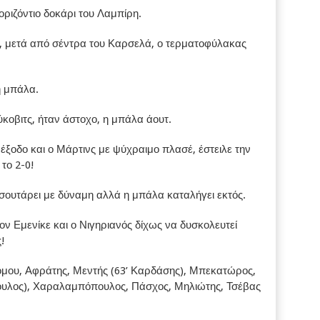
οριζόντιο δοκάρι του Λαμπίρη.
, μετά από σέντρα του Καρσελά, ο τερματοφύλακας
η μπάλα.
ύκοβιτς, ήταν άστοχο, η μπάλα άουτ.
ξοδο και ο Μάρτινς με ψύχραιμο πλασέ, έστειλε την
το 2-0!
 σουτάρει με δύναμη αλλά η μπάλα καταλήγει εκτός.
ν Εμενίκε και ο Νιγηριανός δίχως να δυσκολευτεί
!
μου, Αφράτης, Μεντής (63’ Καρδάσης), Μπεκατώρος,
υλος), Χαραλαμπόπουλος, Πάσχος, Μηλιώτης, Τσέβας