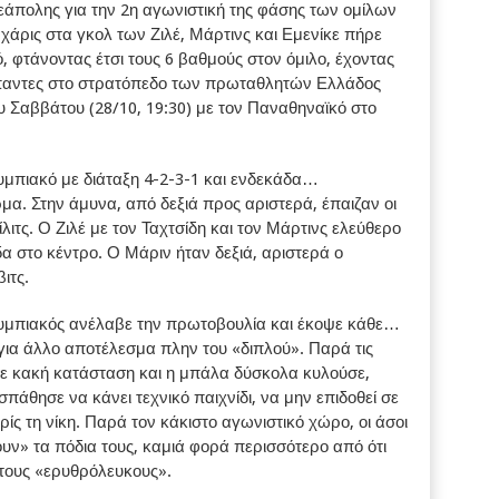
εάπολης για την 2η αγωνιστική της φάσης των ομίλων
άρις στα γκολ των Ζιλέ, Μάρτινς και Εμενίκε πήρε
, φτάνοντας έτσι τους 6 βαθμούς στον όμιλο, έχοντας
 άπαντες στο στρατόπεδο των πρωταθλητών Ελλάδος
υ Σαββάτου (28/10, 19:30) με τον Παναθηναϊκό στο
υμπιακό με διάταξη 4-2-3-1 και ενδεκάδα…
μα. Στην άμυνα, από δεξιά προς αριστερά, έπαιζαν οι
λιτς. Ο Ζιλέ με τον Ταχτσίδη και τον Μάρτινς ελεύθερο
α στο κέντρο. Ο Μάριν ήταν δεξιά, αριστερά ο
ιτς.
υμπιακός ανέλαβε την πρωτοβουλία και έκοψε κάθε…
για άλλο αποτέλεσμα πλην του «διπλού». Παρά τις
σε κακή κατάσταση και η μπάλα δύσκολα κυλούσε,
άθησε να κάνει τεχνικό παιχνίδι, να μην επιδοθεί σε
ίς τη νίκη. Παρά τον κάκιστο αγωνιστικό χώρο, οι άσοι
υν» τα πόδια τους, καμιά φορά περισσότερο από ότι
στους «ερυθρόλευκους».