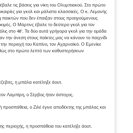
ι έβαλε τις βάσεις για νίκη του Ολυμπιακού. Στο πρώτο
καιρίες για γκολ και μάλιστα κλασσικές. Ο κ. Λεμονής
αση παικτών που δεν έπαιξαν στους προηγούμενους
ιμές. Ο Μάρτινς έβαλε το δεύτερο γκολ για τον
λις στο 48’. Τα δύο αυτά γρήγορα γκολ για την ομάδα
ν την άνεση στους παίκτες μας να κάνουν το παιχνίδι
 την περιοχή του Καπίνο, τον Αχαρναϊκό. Ο Εμενίκε
αθώς στο πρώτο λεπτό των καθυστερήσεων
τζεβιτς, η μπάλα κατέληξε άουτ.
στον Λαμπίρη, ο Σέρβος ήταν άστοχος.
προσπάθεια, ο Ζιλέ έγινε αποδέκτης της μπάλας και
ης περιοχής, η προσπάθεια του κατέληξε άουτ.