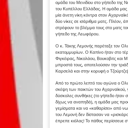
ομάδα του Μενιδίου στο γήπεδο της Ν
του Κυπέλλου Ελλάδας. Η ομάδα μας χ
μία άνετη νίκη κόντρα στον Αχαρναϊκό
δύο νίκες σε ισάριθμα ματς. Πλέον,
στρέφουν το βλέμμα τους στο ματς το
γήπεδο της Λεωφόρου.
Ο κ. Τάκης Λεμονής παρέταξε τον Ολ
εκατομμυρίων. Ο Καπίνο ήταν στο τέρ
Φιγκέιρας, Νικολάου, Βουκοβιτς και Μί
μπροστά τους, αποτελούσαν την τριάδ
Καρσελά και στην κορυφή ο Τζούρτζεβ
Από το πρώτο λεπτό του αγώνα ο Ολ
σκέψη των παικτών του Αχαρναϊκού, 
δύσκολες συνθήκες (το γήπεδο ήταν 
δίχως να αναπηδά), η ομάδα μας προσπ
γεμίσματα και να «καθαρίσει» από νωρ
του Λεμονή δεν δίστασαν να «ρισκάρο
έπρεπε κιόλας! Το πάθος περίσσευε 