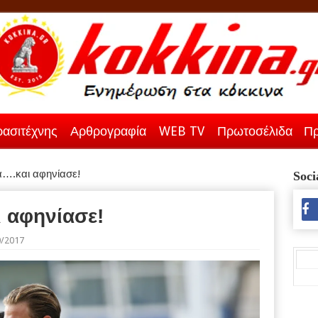
ασιτέχνης
Αρθρογραφία
WEB TV
Πρωτοσέλιδα
Πρ
α….και αφηνίασε!
Soci
 αφηνίασε!
0/2017