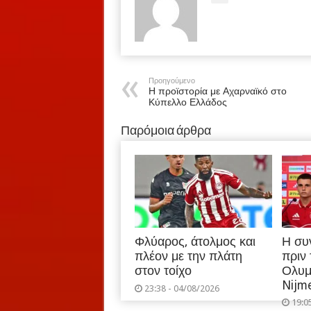
Προηγούμενο
Η προϊστορία με Αχαρναϊκό στο
Κύπελλο Ελλάδος
Παρόμοια άρθρα
Φλύαρος, άτολμος και
Η συ
πλέον με την πλάτη
πριν
στον τοίχο
Ολυμ
Nijm
23:38 - 04/08/2026
19:0