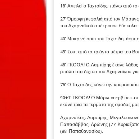
18’ Απειλεί ο Ταχτσίδης, πάνω από το 
27’ Όμορφη κεφαλιά από τον Μάρτινς
του Αχαρναϊκού απέκρουσε δύσκολα.
40’ Μακρινό σουτ του Ταχτσίδη, άουτ 
45’ Σουτ από τα τριάντα μέτρα του Βο
48’ ΓΚΟΟΛ! Ο Λαμπίρης έκανε λάθος έ
μπάλα στα δίχτυα του Αχαρναϊκού για 
76’ Ο Ταχτσίδης κάνει την κούρσα και
90+1’ ΓΚΟΟΛ! Ο Μάριν «σερβίρει» στο
έκανε τρία τα τέρματα της ομάδας μας
Αχαρναϊκός: Λαμπίρης, Μεγαλοοικονό
Παπασάββας, Αρώνης (77’ Κυριαζόπο
(88’ Παπαθανασίου).