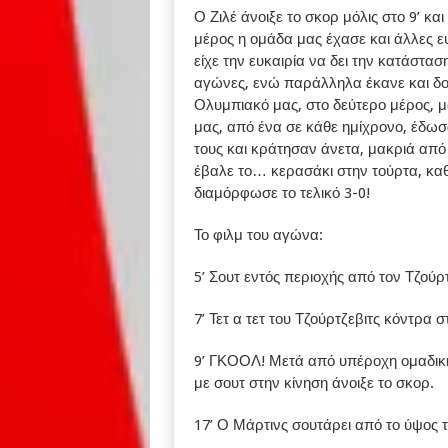
Ο Ζιλέ άνοιξε το σκορ μόλις στο 9’ κα
μέρος η ομάδα μας έχασε και άλλες ευ
είχε την ευκαιρία να δει την κατάστ
αγώνες, ενώ παράλληλα έκανε και δοκ
Ολυμπιακό μας, στο δεύτερο μέρος, μό
μας, από ένα σε κάθε ημίχρονο, έδωσα
τους και κράτησαν άνετα, μακριά από
έβαλε το… κερασάκι στην τούρτα, κ
διαμόρφωσε το τελικό 3-0!
Το φιλμ του αγώνα:
5’ Σουτ εντός περιοχής από τον Τζούρ
7’ Τετ α τετ του Τζούρτζεβιτς κόντρα 
9’ ΓΚΟΟΛ! Μετά από υπέροχη ομαδική 
με σουτ στην κίνηση άνοιξε το σκορ.
17’ Ο Μάρτινς σουτάρει από το ύψος τ