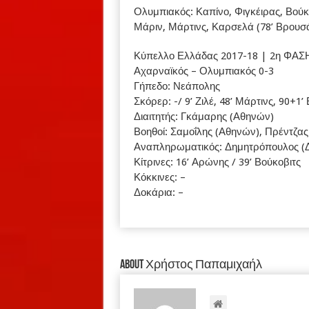
Ολυμπιακός: Καπίνο, Φιγκέιρας, Βούκοβ
Μάριν, Μάρτινς, Καρσελά (78’ Βρουσάι)
Κύπελλο Ελλάδας 2017-18 | 2η ΦΑΣΗ
Αχαρναϊκός – Ολυμπιακός 0-3
Γήπεδο: Νεάπολης
Σκόρερ: -/ 9’ Ζιλέ, 48’ Μάρτινς, 90+1’
Διαιτητής: Γκάμαρης (Αθηνών)
Βοηθοί: Σαμοΐλης (Αθηνών), Πρέντζας 
Αναπληρωματικός: Δημητρόπουλος (Δυ
Κίτρινες: 16’ Αρώνης / 39’ Βούκοβιτς
Κόκκινες: –
Δοκάρια: –
About Χρήστος Παπαμιχαήλ