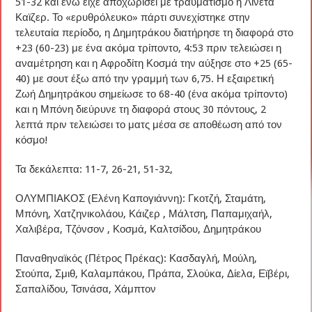
51-32 και ενώ είχε αποχωρίσει με τραυματισμό η Λινέτα
Καϊζερ. Το «ερυθρόλευκο» πάρτι συνεχίστηκε στην
τελευταία περίοδο, η Δημητράκου διατήρησε τη διαφορά στο
+23 (60-23) με ένα ακόμα τρίποντο, 4:53 πριν τελειώσει η
αναμέτρηση και η Αφροδίτη Κοσμά την αύξησε στο +25 (65-
40) με σουτ έξω από την γραμμή των 6,75. Η εξαιρετική
Ζωή Δημητράκου σημείωσε το 68-40 (ένα ακόμα τρίποντο)
και η Μπόνη διεύρυνε τη διαφορά στους 30 πόντους, 2
λεπτά πριν τελειώσει το ματς μέσα σε αποθέωση από τον
κόσμο!
Τα δεκάλεπτα: 11-7, 26-21, 51-32,
ΟΛΥΜΠΙΑΚΟΣ (Ελένη Καπογιάννη): Γκοτζή, Σταμάτη,
Μπόνη, Χατζηνικολάου, Κάιζερ , Μάλτση, Παπαμιχαήλ,
Χαλιβέρα, Τζόνσον , Κοσμά, Καλτσίδου, Δημητράκου
Παναθηναϊκός (Πέτρος Πρέκας): Κασδαγλή, Μούλη,
Στούπα, Σμιθ, Καλαμπάκου, Πράπα, Σλούκα, Δίελα, Εϊβέρι,
Σαπαλίδου, Τσινάσα, Χάμπτον