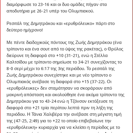
διαμόρφωσε το 23-16 και οι δυο ομάδες πήγαν στα
αποδυτήρια με 26-21 υπέρ του Ολυμπιακού.
Ρεσιτάλ της Δημητράκου και «ερυθρόλευκο» πάρτι στο
δεύτερο ημίχρονο!
Με πέντε διαδοχικούς πόντους της Ζωής Δημητράκου (ένα
τρίποντο και ένα σουτ από το ύψος της ρακέτας), ο Θρύλος
διεύρυνε τη διαφορά στο +10 (31-21), ενώ η Στέλλα
Καλτσίδου με τρίποντο σημείωσε το 34-21 συνεχίζοντας το
8-0 σερί μέχρι το 6:17 της 3ης περιόδου. Το ρεσιτάλ της
Ζωής Δημητράκου συνεχίστηκε και με νέο τρίποντο ο
Ολυμπιακός ανέβασε τη διαφορά στο +15 (37-22). Οι
«ερυθρόλευκες» δεν σταμάτησαν να σκοράρουν από
μακρινή απόσταση και ακολούθησε ένα ακόμα τρίποντο της
Δημητράκου για το 43-24 ενώ η Τζόνσον εκτόξευσε τη
διαφορά στο +21 τρία περίπου λεπτά πριν τη λήξη της
περιόδου. Η Τάνια Χαλιβέρα την ανέβασε στη μέγιστη τιμή
της (47-25, 2:49) για το +22 το οποίο επιβεβαίωνε την
«ερυθρόλευκη» κυριαρχία για να κλείσει η περίοδος με το