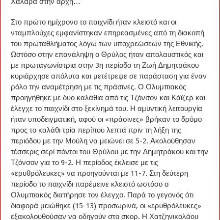
Χαλαρά στην αρχή…
Στο πρώτο ημίχρονο το παιχνίδι ήταν κλειστό και οι
νταμπλούχες εμφανίστηκαν επηρεασμένες από τη διακοπή
του πρωταθλήματος λόγω των υποχρεώσεων της Εθνικής.
Ωστόσο στην επανάληψη ο Θρύλος ήταν απολαυστικός και
με πρωταγωνίστρια στην 3η περίοδο τη Ζωή Δημητράκου
κυριάρχησε απόλυτα και μετέτρεψε σε παράσταση για έναν
ρόλο την αναμέτρηση με τις πράσινες. Ο Ολυμπιακός
προηγήθηκε με δυο καλάθια από τις Τζόνσον και Κάϊζερ και
έλεγχε το παιχνίδι στο ξεκίνημά του. Η αμυντική λειτουργία
ήταν υποδειγματική, αφού οι «πράσινες» βρήκαν το δρόμο
προς το καλάθι τρία περίπου λεπτά πριν τη λήξη της
περιόδου με την Μούλη να μειώνει σε 5-2. Ακολούθησαν
τέσσερις σερί πόντοι του Θρύλου με την Δημητράκου και την
Τζόνσον για το 9-2. Η περίοδος έκλεισε με τις
«ερυθρόλευκες» να προηγούνται με 11-7. Στη δεύτερη
περίοδο το παιχνίδι παρέμεινε κλειστό ωστόσο ο
Ολυμπιακός διατήρησε τον έλεγχο. Παρά το γεγονός ότι
διαφορά μειώθηκε (15-13) προσωρινά, οι «ερυθρόλευκες»
εξακολουθούσαν να οδηγούν στο σκορ. Η Χατζηνικολάου