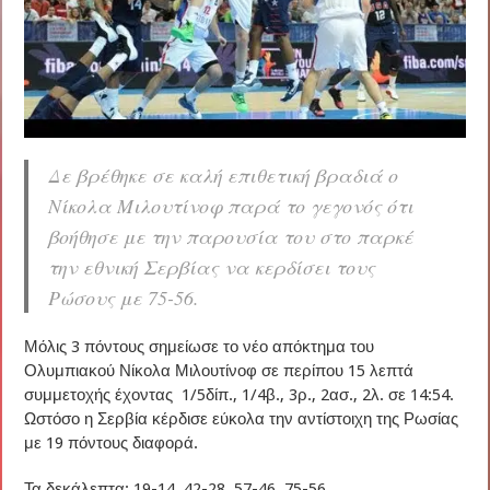
Δε βρέθηκε σε καλή επιθετική βραδιά ο
Νίκολα Μιλουτίνοφ παρά το γεγονός ότι
βοήθησε με την παρουσία του στο παρκέ
την εθνική Σερβίας να κερδίσει τους
Ρώσους με 75-56.
Μόλις 3 πόντους σημείωσε το νέο απόκτημα του
Ολυμπιακού Νίκολα Μιλουτίνοφ σε περίπου 15 λεπτά
συμμετοχής έχοντας 1/5δίπ., 1/4β., 3ρ., 2ασ., 2λ. σε 14:54.
Ωστόσο η Σερβία κέρδισε εύκολα την αντίστοιχη της Ρωσίας
με 19 πόντους διαφορά.
Τα δεκάλεπτα: 19-14, 42-28, 57-46, 75-56