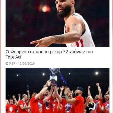
Ο Φουρνιέ έσπασε το ρεκόρ 32 χρόνων του
Τάρπλεϊ
9:27 - 15/06/2026