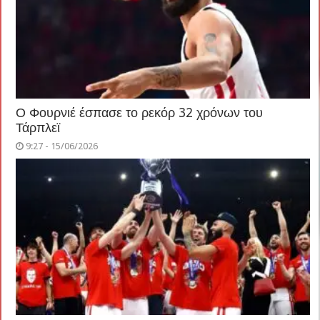
Ο Φουρνιέ έσπασε το ρεκόρ 32 χρόνων του
Τάρπλεϊ
9:27 - 15/06/2026