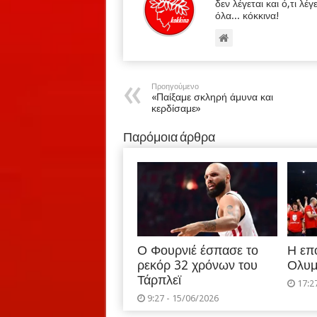
δεν λέγεται και ό,τι λέγ
όλα... κόκκινα!
Προηγούμενο
«Παίξαμε σκληρή άμυνα και
κερδίσαμε»
Παρόμοια άρθρα
Ο Φουρνιέ έσπασε το
Η επ
ρεκόρ 32 χρόνων του
Ολυμ
Τάρπλεϊ
17:2
9:27 - 15/06/2026