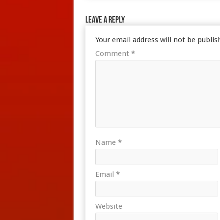
Leave a Reply
Your email address will not be publis
Comment
*
Name
*
Email
*
Website