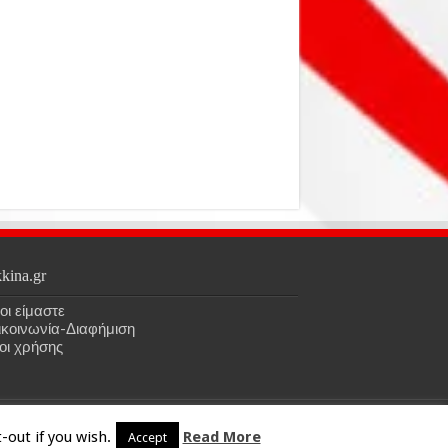
kina.gr
οι είμαστε
ικοινωνία-Διαφήμιση
οι χρήσης
HOME
kokkina.gr
| Designed by
kokkina.gr
-out if you wish.
Read More
Accept