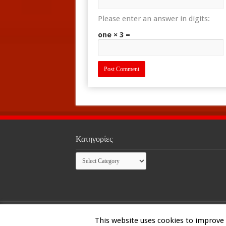
Please enter an answer in digits:
one × 3 =
Κατηγορίες
Κατηγορίες
© Copyright 2026, All Rights Reserved
This website uses cookies to improve y