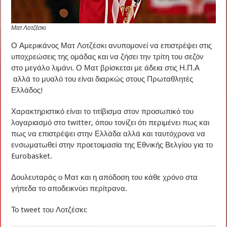
Ματ Λοτζέσκι
Ο Αμερικάνος Ματ Λοτζέσκι ανυπομονεί να επιστρέψει στις
υποχρεώσεις της ομάδας και να ζήσει την τρίτη του σεζόν
στο μεγάλο λιμάνι. Ο Ματ βρίσκεται με άδεια στις Η.Π.Α
αλλά το μυαλό του είναι διαρκώς στους Πρωταθλητές
Ελλάδος!
Χαρακτηριστικό είναι το τιτίβισμα στον προσωπικό του
λογαριασμό στο twitter, όπου τονίζει ότι περιμένει πως και
πως να επιστρέψει στην Ελλάδα αλλά και ταυτόχρονα να
ενσωματωθεί στην προετοιμασία της Εθνικής Βελγίου για το
Eurobasket.
Δουλευταράς ο Ματ και η απόδοση του κάθε χρόνο στα
γήπεδα το αποδεικνύει περίτρανα.
Το tweet του Λοτζέσκι: