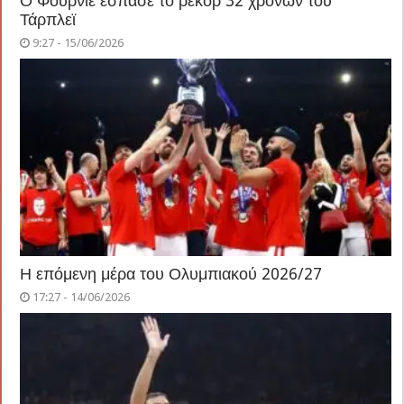
Ο Φουρνιέ έσπασε το ρεκόρ 32 χρόνων του
Τάρπλεϊ
9:27 - 15/06/2026
Η επόμενη μέρα του Ολυμπιακού 2026/27
17:27 - 14/06/2026