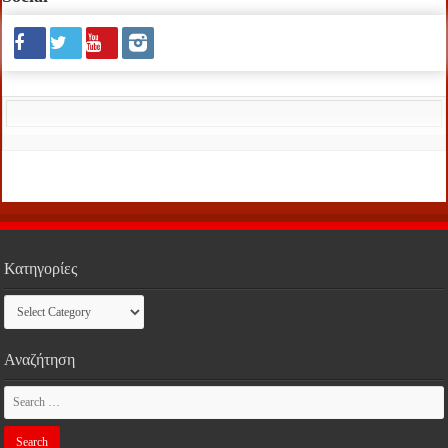
Κατηγορίες
Κατηγορίες
Αναζήτηση