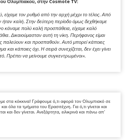
 του Ολυμπιακού, στην Cosmote TV:
, είχαμε τον ρυθμό από την αρχή μέχρι το τέλος. Από
δεν ήταν καλή. Στην δεύτερη περίοδο όμως δεχθήκαμε
ονο κάναμε πολύ καλή προσπάθεια, είχαμε καλό
άθια.
Δικαιούμασταν αυτή τη νίκη. Περήφανος είμαι
πώς παλεύουν και προσπαθούν. Αυτό μπορεί κάποιες
 και κάποιες όχι. Η σειρά συνεχίζεται, δεν έχει γίνει
αυτό. Πρέπει να μείνουμε συγκεντρωμένοι».
υμε στα κόκκινα! Γράφουμε ό,τι αφορά τον Ολυμπιακό σε
ι όλα τα τμήματα του Ερασιτέχνη. Για ό,τι γίνεται και
εται και δεν γίνεται. Ανεξάρτητα, ειλικρινά και πάνω απ'