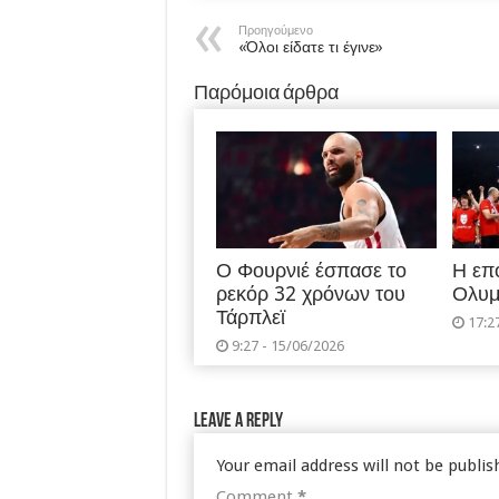
Προηγούμενο
«Όλοι είδατε τι έγινε»
Παρόμοια άρθρα
Ο Φουρνιέ έσπασε το
Η επ
ρεκόρ 32 χρόνων του
Ολυμ
Τάρπλεϊ
17:2
9:27 - 15/06/2026
Leave a Reply
Your email address will not be publis
Comment
*