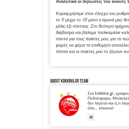
Αναλυτικά οι δηλώσεις του κόουτς
Κυριαρχήσαμε στον έλεγχο του ρυθμού
το 5′ μέχρι το 10′ μόνο η άμυνά μας 
μόλις έξι πόντους. Στο δεύτερο ημίχρ
διάβασμα και βάλαμε παλικαρίσια καλ
πάντα για τους παίκτες μου, για το 
φορές να φέρει το επιθυμητό αποτέλεσμα
τίποτα και οι παίκτες μου το ξέρουν 
About kokkina.gr TEAM
Στα kokkina.gr, γράφο
Ποδόσφαιρο, Μπάσκετ κα
δεν λέγεται και ό,τι λέγ
όλα... κόκκινα!