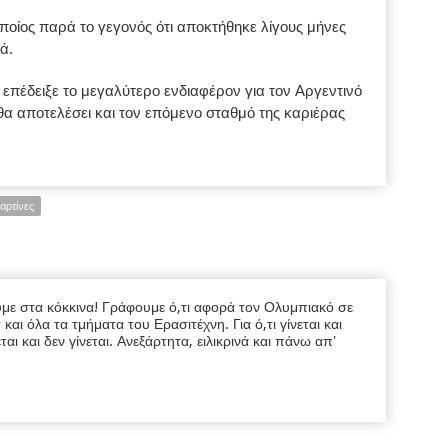
ποίος παρά το γεγονός ότι αποκτήθηκε λίγους μήνες
ά.
επέδειξε το μεγαλύτερο ενδιαφέρον για τον Αργεντινό
θα αποτελέσει και τον επόμενο σταθμό της καριέρας
αρτίνες
υμε στα κόκκινα! Γράφουμε ό,τι αφορά τον Ολυμπιακό σε
ι όλα τα τμήματα του Ερασιτέχνη. Για ό,τι γίνεται και
εται και δεν γίνεται. Ανεξάρτητα, ειλικρινά και πάνω απ'