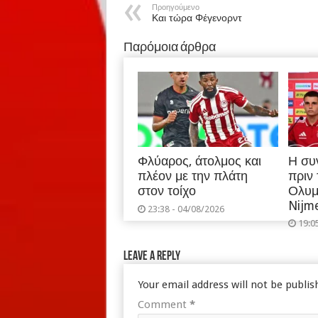
Προηγούμενο
Και τώρα Φέγενορντ
Παρόμοια άρθρα
Φλύαρος, άτολμος και
Η συ
πλέον με την πλάτη
πριν
στον τοίχο
Ολυμ
Nijm
23:38 - 04/08/2026
19:0
Leave a Reply
Your email address will not be publis
Comment
*