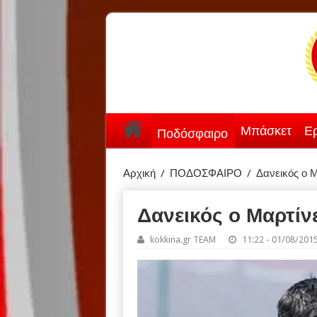
Μπάσκετ
Ερ
Ποδόσφαιρο
Αρχική
/
ΠΟΔΟΣΦΑΙΡΟ
/
Δανεικός ο 
Δανεικός ο Μαρτίν
kokkina.gr TEAM
11:22 - 01/08/201