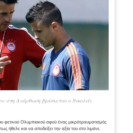
ου στη Ανόρθωση βρίσκεται ο Νικολάς
 του φετινού Ολυμπιακού αφού ένας μικρότραυματισμός
ς ήθελε και να αποδείξει την αξία του στο λιμάνι.