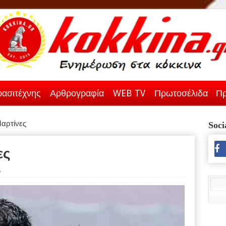
ασιτέχνης
Αρθρογραφία
WEB TV
Πρωτοσέλιδα
Πρ
Μαρτίνες
Soci
ες
5