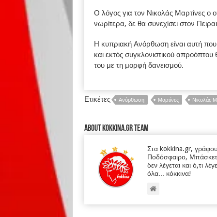
Ο λόγος για τον Νικολάς Μαρτίνες ο ο
νωρίτερα, δε θα συνεχίσει στον Πειραι
Η κυπριακή Ανόρθωση είναι αυτή που 
και εκτός συγκλονιστικού απροόπτου 
του με τη μορφή δανεισμού.
Ετικέτες
Ανόρθωση
Μαρτίνες
Νικολάς Μ
About kokkina.gr TEAM
Στα kokkina.gr, γράφο
Ποδόσφαιρο, Μπάσκετ κα
δεν λέγεται και ό,τι λέγ
όλα... κόκκινα!