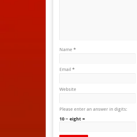
Name
*
Email
*
Website
Please enter an answer in digits:
10 − eight =