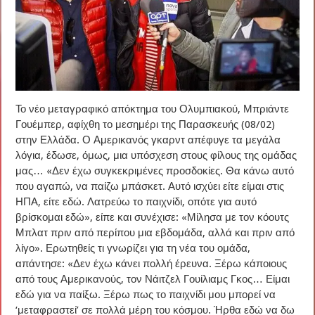
Το νέο μεταγραφικό απόκτημα του Ολυμπιακού, Μπριάντε
Γουέμπερ, αφίχθη το μεσημέρι της Παρασκευής (08/02)
στην Ελλάδα. Ο Αμερικανός γκαρντ απέφυγε τα μεγάλα
λόγια, έδωσε, όμως, μια υπόσχεση στους φίλους της ομάδας
μας… «Δεν έχω συγκεκριμένες προσδοκίες. Θα κάνω αυτό
που αγαπώ, να παίζω μπάσκετ. Αυτό ισχύει είτε είμαι στις
ΗΠΑ, είτε εδώ. Λατρεύω το παιχνίδι, οπότε για αυτό
βρίσκομαι εδώ», είπε και συνέχισε: «Μίλησα με τον κόουτς
Μπλατ πριν από περίπου μια εβδομάδα, αλλά και πριν από
λίγο». Ερωτηθείς τι γνωρίζει για τη νέα του ομάδα,
απάντησε: «Δεν έχω κάνει πολλή έρευνα. Ξέρω κάποιους
από τους Αμερικανούς, τον Νάιτζελ Γουίλιαμς Γκος… Είμαι
εδώ για να παίξω. Ξέρω πως το παιχνίδι μου μπορεί να
‘μεταφραστεί’ σε πολλά μέρη του κόσμου. Ήρθα εδώ να δω