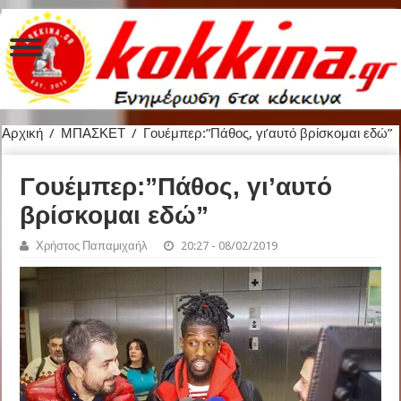
Αρχική
/
ΜΠΑΣΚΕΤ
/
Γουέμπερ:”Πάθος, γι’αυτό βρίσκομαι εδώ”
Γουέμπερ:”Πάθος, γι’αυτό
βρίσκομαι εδώ”
Χρήστος Παπαμιχαήλ
20:27 - 08/02/2019