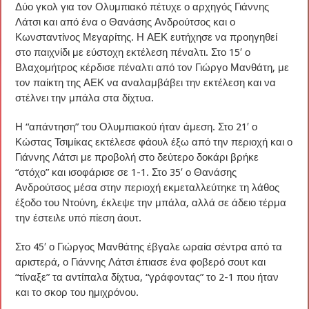
Δύο γκολ για τον Ολυμπιακό πέτυχε ο αρχηγός Γιάννης
Λάτσι και από ένα ο Θανάσης Ανδρούτσος και ο
Κωνσταντίνος Μεγαρίτης. Η ΑΕΚ ευτήχησε να προηγηθεί
στο παιχνίδι με εύστοχη εκτέλεση πέναλτι. Στο 15′ ο
Βλαχομήτρος κέρδισε πέναλτι από τον Γιώργο Μανθάτη, με
τον παίκτη της ΑΕΚ να αναλαμβάβει την εκτέλεση και να
στέλνει την μπάλα στα δίχτυα.
Η “απάντηση” του Ολυμπιακού ήταν άμεση. Στο 21′ ο
Κώστας Τσιμίκας εκτέλεσε φάουλ έξω από την περιοχή και ο
Γιάννης Λάτσι με προβολή στο δεύτερο δοκάρι βρήκε
“στόχο” και ισοφάρισε σε 1-1. Στο 35′ ο Θανάσης
Ανδρούτσος μέσα στην περιοχή εκμεταλλεύτηκε τη λάθος
έξοδο του Ντούνη, έκλεψε την μπάλα, αλλά σε άδειο τέρμα
την έστειλε υπό πίεση άουτ.
Στο 45′ ο Γιώργος Μανθάτης έβγαλε ωραία σέντρα από τα
αριστερά, ο Γιάννης Λάτσι έπιασε ένα φοβερό σουτ και
“τίναξε” τα αντίπαλα δίχτυα, “γράφοντας” το 2-1 που ήταν
και το σκορ του ημιχρόνου.