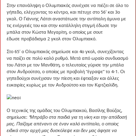
Στην επανάληψη ο Ολυμπιακός συνέχισε να πιέζει σε όλο το
γήπεδο, ελέγχοντας το κέντρο, και πέτυχε στο 56′ και 3ο
γκολ. Ο Γιάννης Λάτσι αναστάτωσε την αντίπαλη άμυνα με
τις ενέργειές του και στην κατάλληλη στιγμή έδωσε την
μπάλα στον Κώστα Μεγαρίτη, ο οποίος με σουτ
έδωσε προβάδισμα 2 γκολ στον Ολυμπιακό.
Στο 65′ ο Ολυμπιακός σημείωσε και 4ο γκολ, συνεχίζοντας
να παίζει σε πολύ καλό ρυθμό. Μετά από ωραίο συνδυασμό
του Λάτσι με τον Μανθάτη, ο τελευταίος γύρισε την μπάλα
στον Ανδρούτσο, ο οποίος με προβολή “έγραψε” το 4-1. Οι
γηπεδούχοι συνέχισαν την πίεση και έφτιαξαν και άλλες
ευκαιρίες κυρίως με τον Ανδρούτσο και τον Κιρτζιαλίδη.
Ο τεχνικός της ομάδας του Ολυμπιακού, Βασίλης Βούζας,
σημείωσε:
“Μπράβο στα παιδιά για τη νίκη και την απόδοσή
μας. Παίζαμε απέναντι σε έναν καλό αντίπαλο, ο οποίος
ειδικά στην αρχή μας δυσκόλεψε και δεν μας άφησε να