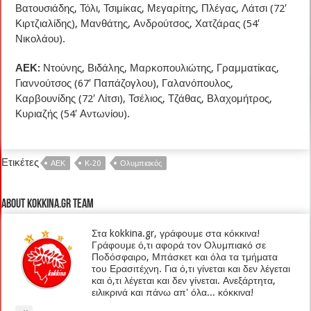
Βατουσιάδης, Τόλι, Τσιμίκας, Μεγαρίτης, Πλέγας, Λάτσι (72′
Κιρτζιαλίδης), Μανθάτης, Ανδρούτσος, Χατζάρας (54′
Νικολάου).
ΑΕΚ:
Ντούνης, Βιδάλης, Μαρκοπουλιώτης, Γραμματίκας,
Γιαννούτσος (67′ Παπάζογλου), Γαλανόπουλος,
Καρβουνίδης (72′ Λίτσι), Τσέλιος, Τζάθας, Βλαχομήτρος,
Κυριαζής (54′ Αντωνίου).
Ετικέτες
ΑΕΚ
Κ-20
Ολυμπιακός
About kokkina.gr TEAM
Στα kokkina.gr, γράφουμε στα κόκκινα!
Γράφουμε ό,τι αφορά τον Ολυμπιακό σε
Ποδόσφαιρο, Μπάσκετ και όλα τα τμήματα
του Ερασιτέχνη. Για ό,τι γίνεται και δεν λέγεται
και ό,τι λέγεται και δεν γίνεται. Ανεξάρτητα,
ειλικρινά και πάνω απ' όλα... κόκκινα!