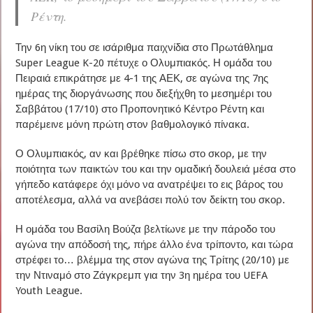
Ρέντη.
Την 6η νίκη του σε ισάριθμα παιχνίδια στο Πρωτάθλημα
Super League K-20 πέτυχε ο Ολυμπιακός. Η ομάδα του
Πειραιά επικράτησε με 4-1 της ΑΕΚ, σε αγώνα της 7ης
ημέρας της διοργάνωσης που διεξήχθη το μεσημέρι του
Σαββάτου (17/10) στο Προπονητικό Κέντρο Ρέντη και
παρέμεινε μόνη πρώτη στον βαθμολογικό πίνακα.
Ο Ολυμπιακός, αν και βρέθηκε πίσω στο σκορ, με την
ποιότητα των παικτών του και την ομαδική δουλειά μέσα στο
γήπεδο κατάφερε όχι μόνο να ανατρέψει το εις βάρος του
αποτέλεσμα, αλλά να ανεβάσει πολύ τον δείκτη του σκορ.
Η ομάδα του Βασίλη Βούζα βελτίωνε με την πάροδο του
αγώνα την απόδοσή της, πήρε άλλο ένα τρίποντο, και τώρα
στρέφει το… βλέμμα της στον αγώνα της Τρίτης (20/10) με
την Ντιναμό στο Ζάγκρεμπ για την 3η ημέρα του UEFA
Youth League.