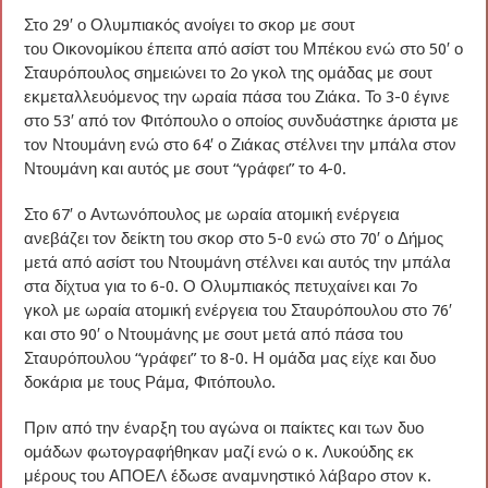
Στο 29′ ο Ολυμπιακός ανοίγει το σκορ με σουτ
του Οικονομίκου έπειτα από ασίστ του Μπέκου ενώ στο 50′ ο
Σταυρόπουλος σημειώνει το 2ο γκολ της ομάδας με σουτ
εκμεταλλευόμενος την ωραία πάσα του Ζιάκα. Το 3-0 έγινε
στο 53′ από τον Φιτόπουλο ο οποίος συνδυάστηκε άριστα με
τον Ντουμάνη ενώ στο 64′ ο Ζιάκας στέλνει την μπάλα στον
Ντουμάνη και αυτός με σουτ “γράφει” το 4-0.
Στο 67′ ο Αντωνόπουλος με ωραία ατομική ενέργεια
ανεβάζει τον δείκτη του σκορ στο 5-0 ενώ στο 70′ ο Δήμος
μετά από ασίστ του Ντουμάνη στέλνει και αυτός την μπάλα
στα δίχτυα για το 6-0. Ο Ολυμπιακός πετυχαίνει και 7ο
γκολ με ωραία ατομική ενέργεια του Σταυρόπουλου στο 76′
και στο 90′ ο Ντουμάνης με σουτ μετά από πάσα του
Σταυρόπουλου “γράφει” το 8-0. Η ομάδα μας είχε και δυο
δοκάρια με τους Ράμα, Φιτόπουλο.
Πριν από την έναρξη του αγώνα οι παίκτες και των δυο
ομάδων φωτογραφήθηκαν μαζί ενώ ο κ. Λυκούδης εκ
μέρους του ΑΠΟΕΛ έδωσε αναμνηστικό λάβαρο στον κ.