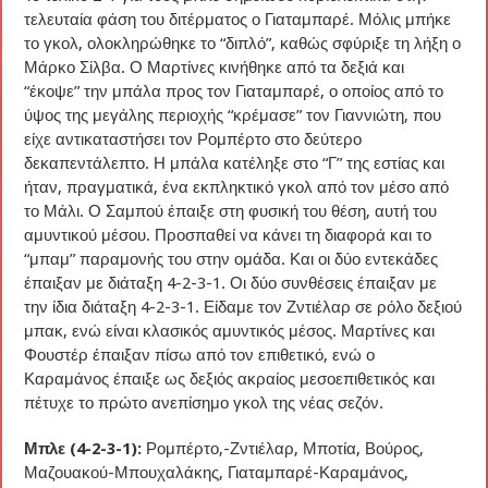
τελευταία φάση του διτέρματος ο Γιαταμπαρέ. Μόλις μπήκε
το γκολ, ολοκληρώθηκε το “διπλό”, καθώς σφύριξε τη λήξη ο
Μάρκο Σίλβα. Ο Μαρτίνες κινήθηκε από τα δεξιά και
“έκοψε” την μπάλα προς τον Γιαταμπαρέ, ο οποίος από το
ύψος της μεγάλης περιοχής “κρέμασε” τον Γιαννιώτη, που
είχε αντικαταστήσει τον Ρομπέρτο στο δεύτερο
δεκαπεντάλεπτο. Η μπάλα κατέληξε στο “Γ” της εστίας και
ήταν, πραγματικά, ένα εκπληκτικό γκολ από τον μέσο από
το Μάλι. Ο Σαμπού έπαιξε στη φυσική του θέση, αυτή του
αμυντικού μέσου. Προσπαθεί να κάνει τη διαφορά και το
“μπαμ” παραμονής του στην ομάδα. Και οι δύο εντεκάδες
έπαιξαν με διάταξη 4-2-3-1. Οι δύο συνθέσεις έπαιξαν με
την ίδια διάταξη 4-2-3-1. Είδαμε τον Ζντιέλαρ σε ρόλο δεξιού
μπακ, ενώ είναι κλασικός αμυντικός μέσος. Μαρτίνες και
Φουστέρ έπαιξαν πίσω από τον επιθετικό, ενώ ο
Καραμάνος έπαιξε ως δεξιός ακραίος μεσοεπιθετικός και
πέτυχε το πρώτο ανεπίσημο γκολ της νέας σεζόν.
Μπλε (4-2-3-1):
Ρομπέρτο,-Ζντιέλαρ, Μποτία, Βούρος,
Μαζουακού-Μπουχαλάκης, Γιαταμπαρέ-Καραμάνος,