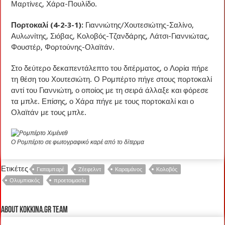
Μαρτίνες, Χάρα-Πουλίδο.
Πορτοκαλί (4-2-3-1):
Γιαννιώτης/Χουτεσιώτης-Σαλίνο,
Αυλωνίτης, Σιόβας, Κολοβός-Τζανδάρης, Λάτσι-Γιαννιώτας,
Φουστέρ, Φορτούνης-Ολαϊτάν.
Στο δεύτερο δεκαπεντάλεπτο του διτέρματος, ο Λορία πήρε
τη θέση του Χουτεσιώτη. Ο Ρομπέρτο πήγε στους πορτοκαλί
αντί του Γιαννιώτη, ο οποίος με τη σειρά άλλαξε και φόρεσε
τα μπλε. Επίσης, ο Χάρα πήγε με τους πορτοκαλί και ο
Ολαϊτάν με τους μπλε.
Ο Ρομπέρτο σε φωτογραφικό καρέ από το δίτερμα
Ετικέτες
Γιαταμπαρέ
Ζέεφελντ
Καραμάνος
Κολοβός
Ολυμπιακός
προετοιμασία
About kokkina.gr TEAM