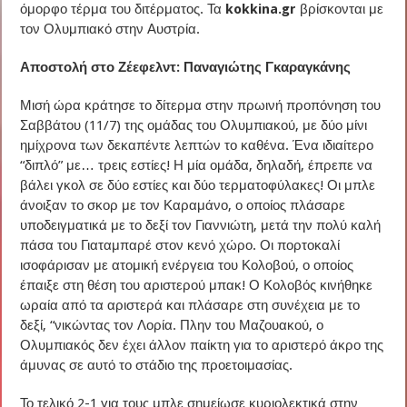
όμορφο τέρμα του διτέρματος. Τα
kokkina.gr
βρίσκονται με
τον Ολυμπιακό στην Αυστρία.
Αποστολή στο Ζέεφελντ: Παναγιώτης Γκαραγκάνης
Μισή ώρα κράτησε το δίτερμα στην πρωινή προπόνηση του
Σαββάτου (11/7) της ομάδας του Ολυμπιακού, με δύο μίνι
ημίχρονα των δεκαπέντε λεπτών το καθένα. Ένα ιδιαίτερο
“διπλό” με… τρεις εστίες! Η μία ομάδα, δηλαδή, έπρεπε να
βάλει γκολ σε δύο εστίες και δύο τερματοφύλακες! Οι μπλε
άνοιξαν το σκορ με τον Καραμάνο, ο οποίος πλάσαρε
υποδειγματικά με το δεξί τον Γιαννιώτη, μετά την πολύ καλή
πάσα του Γιαταμπαρέ στον κενό χώρο. Οι πορτοκαλί
ισοφάρισαν με ατομική ενέργεια του Κολοβού, ο οποίος
έπαιξε στη θέση του αριστερού μπακ! Ο Κολοβός κινήθηκε
ωραία από τα αριστερά και πλάσαρε στη συνέχεια με το
δεξί, “νικώντας τον Λορία. Πλην του Μαζουακού, ο
Ολυμπιακός δεν έχει άλλον παίκτη για το αριστερό άκρο της
άμυνας σε αυτό το στάδιο της προετοιμασίας.
Το τελικό 2-1 για τους μπλε σημείωσε κυριολεκτικά στην