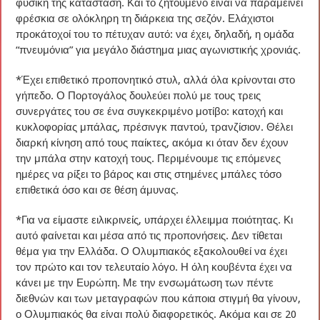
φυσική της κατάσταση. Και το ζητούμενο είναι να παραμείνει
φρέσκια σε ολόκληρη τη διάρκεια της σεζόν. Ελάχιστοι
προκάτοχοί του το πέτυχαν αυτό: να έχει, δηλαδή, η ομάδα
“πνευμόνια” για μεγάλο διάστημα μιας αγωνιστικής χρονιάς.
*Έχει επιθετικό προπονητικό στυλ, αλλά όλα κρίνονται στο
γήπεδο. Ο Πορτογάλος δουλεύει πολύ με τους τρεις
συνεργάτες του σε ένα συγκεκριμένο μοτίβο: κατοχή και
κυκλοφορίας μπάλας, πρέσινγκ παντού, τρανζίσιον. Θέλει
διαρκή κίνηση από τους παίκτες, ακόμα κι όταν δεν έχουν
την μπάλα στην κατοχή τους. Περιμένουμε τις επόμενες
ημέρες να ρίξει το βάρος και στις στημένες μπάλες τόσο
επιθετικά όσο και σε θέση άμυνας.
*Για να είμαστε ειλικρινείς, υπάρχει έλλειμμα ποιότητας. Κι
αυτό φαίνεται και μέσα από τις προπονήσεις. Δεν τίθεται
θέμα για την Ελλάδα. Ο Ολυμπιακός εξακολουθεί να έχει
τον πρώτο και τον τελευταίο λόγο. Η όλη κουβέντα έχει να
κάνει με την Ευρώπη. Με την ενσωμάτωση των πέντε
διεθνών και των μεταγραφών που κάποια στιγμή θα γίνουν,
ο Ολυμπιακός θα είναι πολύ διαφορετικός. Ακόμα και σε 20