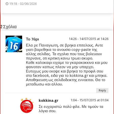
19:18 - 02/06/2026
2 Σχόλια
Το 7άρι
14:26 - 14/07/2015 at 14:26
Ελα ρε Παναγιωτη, σε βρηκα επιτελους. Αντε
γιατι βαρεθηκα το ανουσιο copy-paste της
αλλης σελιδας. Τα σχολια που τους βολευουν
περνανε, οτι κριτικη κανω τρωει ακυρο.
Καθε καλοκαιρι ειχαμε το γκαρακοκκινα και μου
φαινοταν καπως πλεον να μην υπαρχει.
Ευτυχως μου εκοψε και βρηκα το προφιλ σου
στο facebook, ειδα για το kokkina.gr και μπηκα.
Αποθηκευση ως σελιδοδεικτης εννοειται. Θα το
μεταδωσω και αλλου.
Reply
kokkina.gr
1:04 - 15/07/2015 at 01:04
Σε ευχαριστώ πολύ φίλε. Με τιμούν τα
λόγια σου.