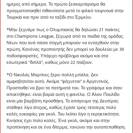
ημέρες από σήμερα. Το πρώτο ξεσκαρτάρισμα θα
πραγματοποιηθεί πιθανότατα μετά το φιλικό τουρνουά στην
Τουρκία και πριν από το ταξίδι στο Έρμελο.
*Μην ξεχνάμε πως ο Ολυμπιακός θα δηλώσει 21 παίκτες
στο Champions League, ξέχωρα από τα παιδιά της ομάδας
Νέων που ανά πάσα στιγμή μπορούν να ενταχθούν στην
πρώτη. Κανένας προπονητής δεν μπορεί να δουλεύει με 30
ποδοσφαιριστές. Υπάρχει πρόβλημα ακόμα και στα
εσωτερικά “διπλά”, καθώς μόνο 22 παίζουν.
*Ο Νικολάς Μαρτίνες ξέρει πολλή μπάλα. Δεν
αμφισβητείται αυτό. Ακόμα “ψάχνεται” ο Αργεντινός.
Προσπαθεί να βρει τα πατήματά του. Το γράψαμε και όταν
αποκτήθηκε: είναι βαριά αυτή η φανέλα. Ο Άλαν Πουλίδο
είναι μία βαρβάτη προσθήκη. Το απόγευμα της Δευτέρας
στάθηκε λίγο άτυχος, καθώς έχασε τρεις-τέσσερις πολύ
καλές ευκαιρίες για γκολ. Του λείπει λίγο η εκρηκτικότητα.
Κινήσεις έχει πολύ καλές. Ένα γκολ, ακόμα και στην
προπόνηση και σε ένα δίτερμα, τονώνει την αυτοπεποίθηση.