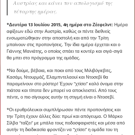
Αυστρίας και κάνει τον απολογισμό της
τέταρτης ημέρας.
*Δευτέρα 13 Ιουλίου 2015, 4η ημέρα στο Ζέεφελντ:
Ημέρα
αφίξεων εδώ στην Αυστρία, καθώς οι πέντε διεθνείς
ενσωματώθηκαν στην αποστολή και από την Τρίτη
μπαίνουν στις προπονήσεις. Την ίδια ημέρα έρχεται και ο
Γιάννης Μανιάτης, ο οποίος σπάει τα κοντέρ και σιγά-σιγά
θα μπει στο πρόγραμμα της ομάδας.
*Να δούμε, βέβαια, και ποιοι από τους Μιλιβόγιεβιτς,
Κασάμι, Ντουρμάζ, Ελαμπντελαουί και Ντοσεβί θα
παραμείνουν στο ρόστερ! Έχουν “χτίσει” καλό όνομα στην
πιάτσα και τίποτα δεν μπορεί να αποκλειστεί. Από τους
πέντε, ο πιο σίγουρος αυτήν τη στιγμή είναι ο Ντοσεβί.
*Οι ερυθρόλευκοι συμπλήρωσαν πέντε προπονήσεις και
την Τρίτη έχουν άλλες δύο: πρωί και απόγευμα. Ο Μάρκο
Σίλβα “ταΐζει” με μπάλα τους ποδοσφαιριστές και μέσα από
αυτήν τη διαδικασία φροντίζει να “χτίσει” η ομάδα του τη