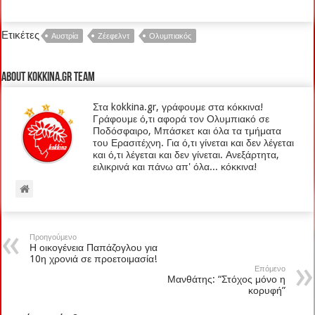
Ετικέτες
Αυστρία
Ζέεφελντ
Ολυμπιακός
About kokkina.gr TEAM
Στα kokkina.gr, γράφουμε στα κόκκινα!
Γράφουμε ό,τι αφορά τον Ολυμπιακό σε
Ποδόσφαιρο, Μπάσκετ και όλα τα τμήματα
του Ερασιτέχνη. Για ό,τι γίνεται και δεν λέγεται
και ό,τι λέγεται και δεν γίνεται. Ανεξάρτητα,
ειλικρινά και πάνω απ' όλα... κόκκινα!
Προηγούμενο
Η οικογένεια Παπάζογλου για
10η χρονιά σε προετοιμασία!
Επόμενο
Μανθάτης: “Στόχος μόνο η
κορυφή”