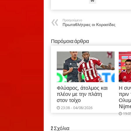
Προηγούμενο
Πρωταθλήτριες οι Κορασίδες
Παρόμοια άρθρα
Φλύαρος, άτολμος και
Η συ
πλέον με την πλάτη
πριν
στον τοίχο
Ολυμ
Nijm
23:38 - 04/08/2026
19:0
2 Σχόλια