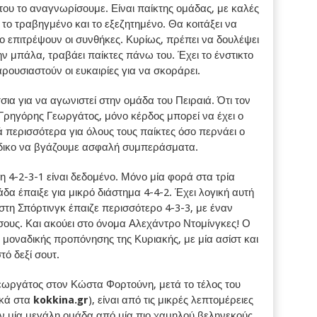
του το αναγνωρίσουμε. Είναι παίκτης ομάδας, με καλές
 το τραβηγμένο και το εξεζητημένο. Θα κοιτάξει να
ο επιτρέψουν οι συνθήκες. Κυρίως, πρέπει να δουλέψει
ην μπάλα, τραβάει παίκτες πάνω του. Έχει το ένστικτο
αρουσιαστούν οι ευκαιρίες για να σκοράρει.
σια για να αγωνιστεί στην ομάδα του Πειραιά. Ότι τον
ρηγόρης Γεωργάτος, μόνο κέρδος μπορεί να έχει ο
περισσότερα για όλους τους παίκτες όσο περνάει ο
 άδικο να βγάζουμε ασφαλή συμπεράσματα.
ξη 4-2-3-1 είναι δεδομένο. Μόνο μία φορά στα τρία
άδα έπαιξε για μικρό διάστημα 4-4-2. Έχει λογική αυτή
στη Σπόρτινγκ έπαιζε περισσότερο 4-3-3, με έναν
σους. Και ακούει στο όνομα Αλεχάντρο Ντομίνγκες! Ο
 μοναδικής προπόνησης της Κυριακής, με μία ασίστ και
ό δεξί σουτ.
ωργάτος στον Κώστα Φορτούνη, μετά το τέλος του
ικά στα
kokkina.gr
), είναι από τις μικρές λεπτομέρειες
ν μία μεγάλη ομάδα από μία πιο χαμηλού βεληνεκούς.