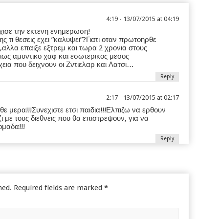
4:19 - 13/07/2015 at 04:19
ισε την εκτενη ενημερωση!
ς τι θεσεις εχει ”καλυψει”?Γιατι οταν πρωτοηρθε
αλλα επαιξε εξτρεμ και τωρα 2 χρονια στους
ριως αμυντικο χαφ και εσωτερικος μεσος
χεια που δειχνουν οι Ζντιελαρ και Λατσι…
Reply
2:17 - 13/07/2015 at 02:17
 μερα!!!Συνεχιστε ετσι παιδια!!!Ελπιζω να ερθουν
 με τους διεθνεις που θα επιστρεψουν, για να
ομαδα!!!
Reply
hed.
Required fields are marked
*