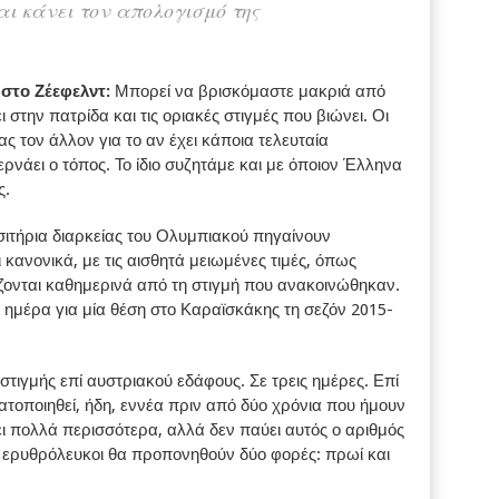
αι κάνει τον απολογισμό της
 στο Ζέεφελντ:
Μπορεί να βρισκόμαστε μακριά από
στην πατρίδα και τις οριακές στιγμές που βιώνει. Οι
 τον άλλον για το αν έχει κάποια τελευταία
νάει ο τόπος. Το ίδιο συζητάμε και με όποιον Έλληνα
ς.
ισιτήρια διαρκείας του Ολυμπιακού πηγαίνουν
ι κανονικά, με τις αισθητά μειωμένες τιμές, όπως
ίζονται καθημερινά από τη στιγμή που ανακοινώθηκαν.
 ημέρα για μία θέση στο Καραϊσκάκης τη σεζόν 2015-
στιγμής επί αυστριακού εδάφους. Σε τρεις ημέρες. Επί
ατοποιηθεί, ήδη, εννέα πριν από δύο χρόνια που ήμουν
ι πολλά περισσότερα, αλλά δεν παύει αυτός ο αριθμός
οι ερυθρόλευκοι θα προπονηθούν δύο φορές: πρωί και