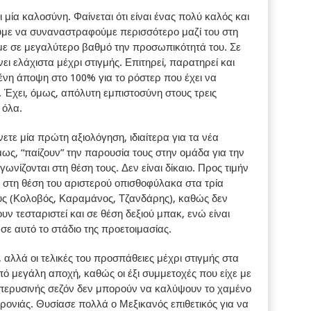
ία καλοσύνη. Φαίνεται ότι είναι ένας πολύ καλός και
με να συναναστραφούμε περισσότερο μαζί του στη
με σε μεγαλύτερο βαθμό την προσωπικότητά του. Σε
ι ελάχιστα μέχρι στιγμής. Επιτηρεί, παρατηρεί και
ένη άποψη στο 100% για το ρόστερ που έχει να
ει. Έχει, όμως, απόλυτη εμπιστοσύνη στους τρεις
 όλα.
τε μία πρώτη αξιολόγηση, ιδιαίτερα για τα νέα
ως, “παίζουν” την παρουσία τους στην ομάδα για την
ωνίζονται στη θέση τους. Δεν είναι δίκαιο. Προς τιμήν
ες στη θέση του αριστερού οπισθοφύλακα στα τρία
υς (Κολοβός, Καραμάνος, Τζανδάρης), καθώς δεν
υν τεσταριστεί και σε θέση δεξιού μπακ, ενώ είναι
 σε αυτό το στάδιο της προετοιμασίας.
, αλλά οι τελικές του προσπάθειες μέχρι στιγμής στα
πό μεγάλη αποχή, καθώς οι έξι συμμετοχές που είχε με
 περυσινής σεζόν δεν μπορούν να καλύψουν το χαμένο
ρονιάς. Θυσίασε πολλά ο Μεξικανός επιθετικός για να