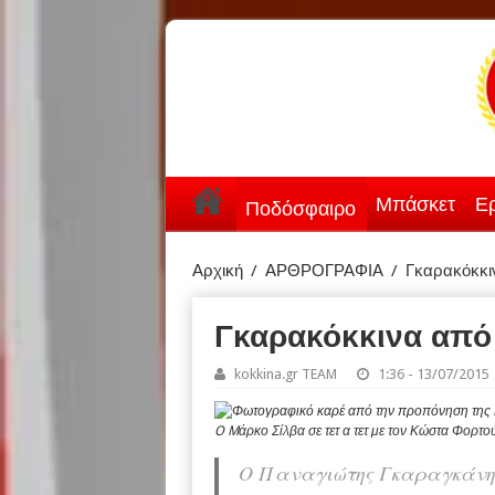
Μπάσκετ
Ερ
Ποδόσφαιρο
Αρχική
/
ΑΡΘΡΟΓΡΑΦΙΑ
/
Γκαρακόκκιν
Γκαρακόκκινα από 
kokkina.gr TEAM
1:36 - 13/07/2015
O Mάρκο Σίλβα σε τετ α τετ με τον Κώστα Φορτο
Ο Παναγιώτης Γκαραγκάνης