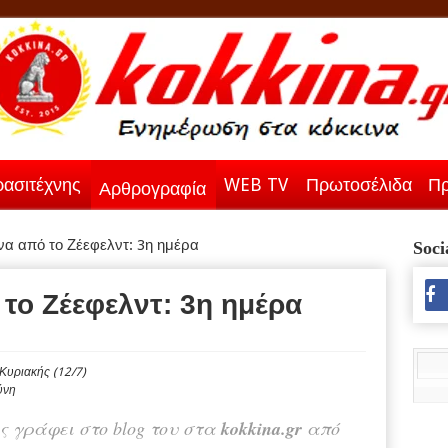
ασιτέχνης
WEB TV
Πρωτοσέλιδα
Πρ
Αρθρογραφία
α από το Ζέεφελντ: 3η ημέρα
Soci
το Ζέεφελντ: 3η ημέρα
ύνη
 γράφει στο blog του στα
kokkina.gr
από