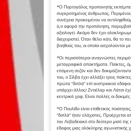
*Ο Πορτογάλος προπονητής εκπέμπει μ
συγκροτημένος άνθρωπος. Περιμένου
συνέχεια προκειμένου να αντιληφθού
ό,τι αφορά την προπόνηση, παρεμβαίνε
αξιολογεί. Ακόμα δεν έχει ολοκληρωμ
διαχειριστεί. Όταν θέλει κάτι, θα το π
βοηθούς του, οι οποίοι ασχολούνται με
*Οι περισσότεροι αναγνώστες περιμένε
μεταγραφικά αποκτήματα. Παίκτες, όμ
επόμενη σεζόν και δεν δοκιμάζονται/αγ
του, ο Σίλβα έχει αλλάξει τρεις παίκτ
πρώτα “διπλά” επί αυστριακού εδάφο
υπάρχει άλλος! Ζντιέλαρ και Λάτσι έχο
κεντρικά χαφ. Είναι πολλές οι δοκιμές
*Ο Πουλίδο είναι επιθετικός ποιότητας
“διπλά” ήταν ελάχιστες. Προέρχεται α
τον Λεβαδειακό στο δεύτερο μισό της
έδαφος μιας ολόκληρης αγωνιστικής χ