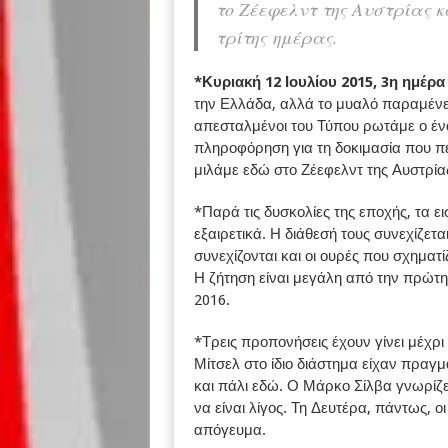
το Ζέεφελντ της Αυστρίας κ
τρίτης ημέρας.
*Κυριακή 12 Ιουλίου 2015, 3η ημέρα
την Ελλάδα, αλλά το μυαλό παραμένει 
απεσταλμένοι του Τύπου ρωτάμε ο ένας
πληροφόρηση για τη δοκιμασία που περ
μιλάμε εδώ στο Ζέεφελντ της Αυστρία
*Παρά τις δυσκολίες της εποχής, τα ε
εξαιρετικά. Η διάθεσή τους συνεχίζετα
συνεχίζονται και οι ουρές που σχηματ
Η ζήτηση είναι μεγάλη από την πρώτη
2016.
*Τρεις προπονήσεις έχουν γίνει μέχρι 
Μίτσελ στο ίδιο διάστημα είχαν πραγμ
και πάλι εδώ. Ο Μάρκο Σίλβα γνωρίζε
να είναι λίγος. Τη Δευτέρα, πάντως, 
απόγευμα.