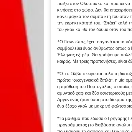
παίξει στον Ολυμπιακό και πρέπει να 
κινήσεις στο χώρο. Δεν θα επιχειρήσει
κάνει μάγκα τον συμπαίκτη του όταν τ
την εκρηκτικότητά του. “Σπάει” καλά τ
του γκολ και θα τον δούμε όταν του π
*Ο Γιαννιώτας έχει τσαγανό και τα κότ
συμβουλεύει ένας άνθρωπος όπως ο Γ
Έλληνας εξτρέμ. Θα γράψουμε πολλά 
καιρός. Με τρεις προπονήσεις, είναι
*Ότι ο Σίλβα σκέφτεται πολύ τη διάτα
πρώτα “οικογενειακά διπλά”, η μία ομ
η πρόθεση του Πορτογάλου, ο οποίος 
αμυντικό χαφ και δύο εσωτερικούς μέ
Αργεντινός ήταν όαση στο δίτερμα της
ένα έξοχο γκολ με μακρινό φαλτσαριστ
*Το μάθημα που έδωσε ο Γρηγόρης Γε
προγράμματος (το διαβάσατε αναλυτ
που κάνουν τη διαφορά και ξεχωρίζου