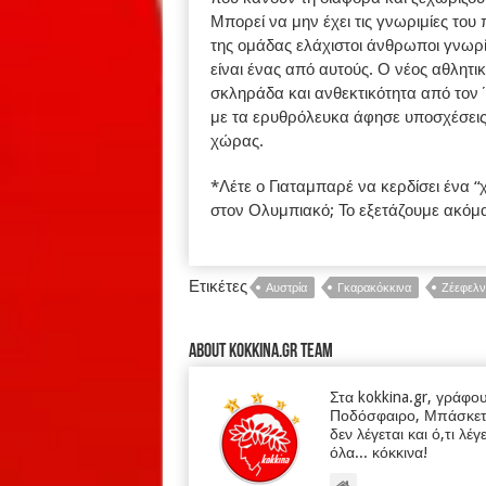
Μπορεί να μην έχει τις γνωριμίες του
της ομάδας ελάχιστοι άνθρωποι γνωρίζ
είναι ένας από αυτούς. Ο νέος αθλητ
σκληράδα και ανθεκτικότητα από τον 
με τα ερυθρόλευκα άφησε υποσχέσεις
χώρας.
*Λέτε ο Γιαταμπαρέ να κερδίσει ένα 
στον Ολυμπιακό; Το εξετάζουμε ακόμ
Ετικέτες
Αυστρία
Γκαρακόκκινα
Ζέεφελν
About kokkina.gr TEAM
Στα kokkina.gr, γράφο
Ποδόσφαιρο, Μπάσκετ κα
δεν λέγεται και ό,τι λέγ
όλα... κόκκινα!