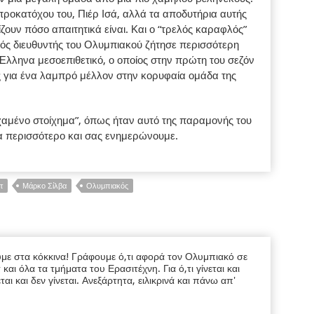
 προκατόχου του, Πιέρ Ισά, αλλά τα αποδυτήρια αυτής
ουν πόσο απαιτητικά είναι. Και ο “τρελός καραφλός”
ικός διευθυντής του Ολυμπιακού ζήτησε περισσότερη
Έλληνα μεσοεπιθετικό, ο οποίος στην πρώτη του σεζόν
 για ένα λαμπρό μέλλον στην κορυφαία ομάδα της
“χαμένο στοίχημα”, όπως ήταν αυτό της παραμονής του
α περισσότερο και σας ενημερώνουμε.
τ
Μάρκο Σίλβα
Ολυμπιακός
υμε στα κόκκινα! Γράφουμε ό,τι αφορά τον Ολυμπιακό σε
ι όλα τα τμήματα του Ερασιτέχνη. Για ό,τι γίνεται και
εται και δεν γίνεται. Ανεξάρτητα, ειλικρινά και πάνω απ'