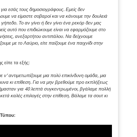
, για εσάς τους δημοσιογράφους. Εμείς δεν
ουμε να είμαστε σοβαροί και να κάνουμε την δουλειά
ήπεδο. Το αν γίνει ή δεν γίνει ένα ρεκόρ δεν μας
Εμείς αυτό που επιδιώκουμε είναι να εφαρμόζουμε στο
ήσεις, ανεξαρτήτου αντιπάλου. Να δείχνουμε
ζουμε με το Λαύριο, είτε παίζουμε ένα παιχνίδι στην
ς είπε τα εξής:
με ν’ αντιμετωπίζουμε μια πολύ επικίνδυνη ομάδα, μια
μυνα κι επίθεση. Για να μην βρεθούμε προ εκπλήξεως
 ήμασταν για 40 λεπτά συγκεντρωμένοι, βγάλαμε πολλή
ρκετά καλές επιλογές στην επίθεση. Βάλαμε τα σουτ κι
 Τύπου: