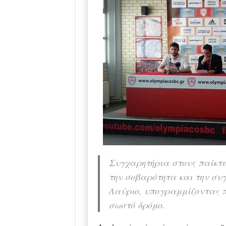
Συγχαρητήρια στους παίκτε
την σοβαρότητα και την συ
Λαύριο, υπογραμμίζοντας 
σωστό δρόμο.