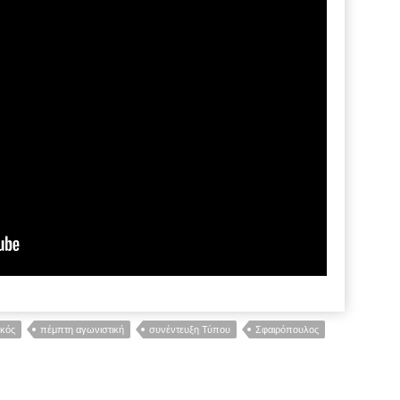
κός
πέμπτη αγωνιστική
συνέντευξη Τύπου
Σφαιρόπουλος