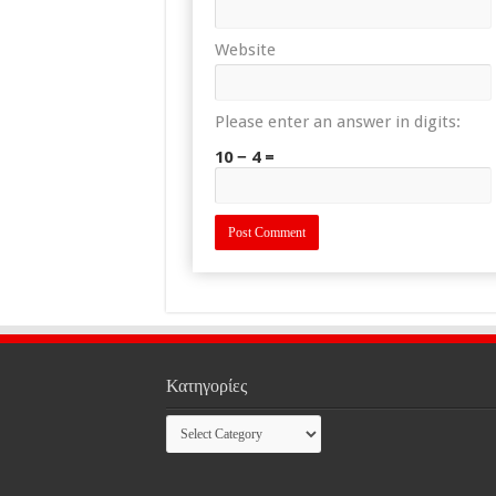
Website
Please enter an answer in digits:
10 − 4 =
Κατηγορίες
Κατηγορίες