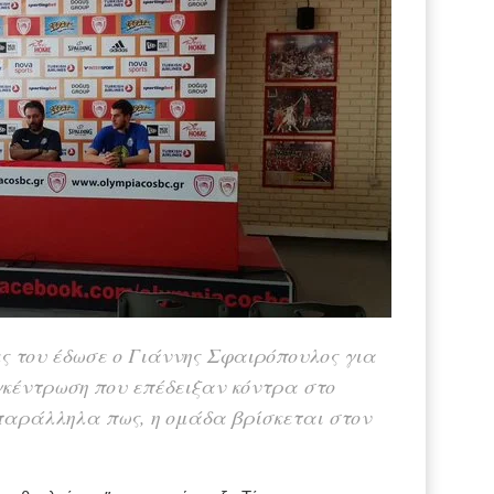
ς του έδωσε ο Γιάννης Σφαιρόπουλος για
γκέντρωση που επέδειξαν κόντρα στο
παράλληλα πως, η ομάδα βρίσκεται στον