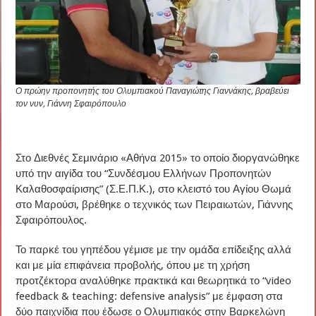
Ο πρώην προπονητής του Ολυμπιακού Παναγιώτης Γιαννάκης, βραβεύει
τον νυν, Γιάννη Σφαιρόπουλο
Στο Διεθνές Σεμινάριο «Αθήνα 2015» το οποίο διοργανώθηκε
υπό την αιγίδα του “Συνδέσμου Ελλήνων Προπονητών
Καλαθοσφαίρισης” (Σ.Ε.Π.Κ.), στο κλειστό του Αγίου Θωμά
στο Μαρούσι, βρέθηκε ο τεχνικός των Πειραιωτών, Γιάννης
Σφαιρόπουλος.
Το παρκέ του γηπέδου γέμισε με την ομάδα επίδειξης αλλά
και με μία επιφάνεια προβολής, όπου με τη χρήση
προτζέκτορα αναλύθηκε πρακτικά και θεωρητικά το “video
feedback & teaching: defensive analysis” με έμφαση στα
δύο παιχνίδια που έδωσε ο Ολυμπιακός στην Βαρκελώνη