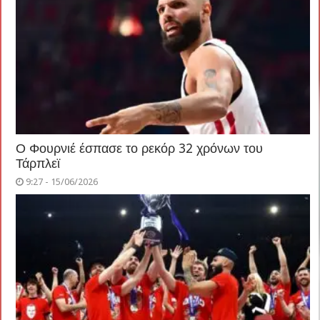
Ο Φουρνιέ έσπασε το ρεκόρ 32 χρόνων του
Τάρπλεϊ
9:27 - 15/06/2026