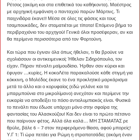
Ρέτσος (ακόμη και στα επιθετικά του καθήκοντα). Μαέστρος
με αρχηγική εμφάνιση ο πανταχού παρών Μάρτινς. Τι
παιχνιδάρα έκανε!! Μέσα σε όλες τις φάσεις και τους
τσαμπουκάδες, δεν σταματιέται με τίποτα! Επόμενο βήμα το
περιβραχιόνιο του αρχηγού! Γενικά όλοι προσέφεραν, αν και
θα περίμενα περισσότερα από τον Φορτούνη.
Και τώρα που έγιναν όλα όπως ήθελαν, τι θα βρούνε να
σχολιάσουν οι αντικειμενικοί; Ήθελαν Σιδηρόπουλο, τον
είχαν. Πήραν πέναλτι μαϊμουδίσιο. Ήρθαν σαν κύριοι και
έφυγαν …κυρίες. Η κοκοΛέτα παρακαλούσε κάθε στιγμή για
κόκκινη, ο Μολέδος έκανε το ένα προκλητικό μαρκάρισμα
μετά το άλλο και ο κορυφαίος (εδώ γελάνε και τα
μπαρμπούνια στο μικρολίμανο) ανεχόταν και περίμενε την
ευκαρία να αποδείξει το πόσο αντιολυμπιακός είναι. Φυσικά
το πενάλτι που έδωσε υπάρχει μόνο στην σφαίρα της
φαντασίας του Αλασκούζου! Και δεν είναι το πρώτο πέτσινο
που παίρνουν φέτος. Αλλά όλα καλά… ΜΗ ΣΤΑΜΑΤΑΣ ρε
θρύλε, βάλε 6 – 7 στον περιφερόμενο θίασο, αφού μπορείς!
Υ.Γ 1: Τί ώρα πετάει για Ρώμη η στραπατσάδα; (ακόμη έναν