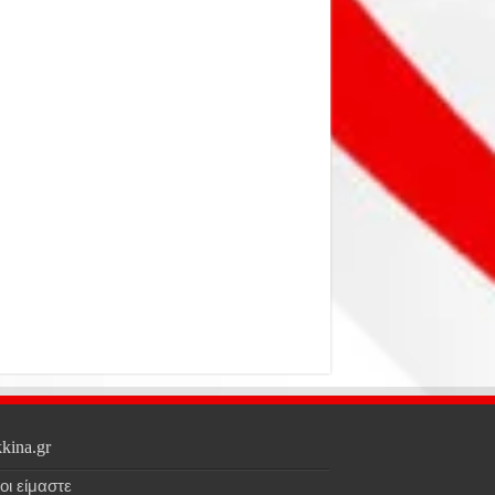
kina.gr
οι είμαστε