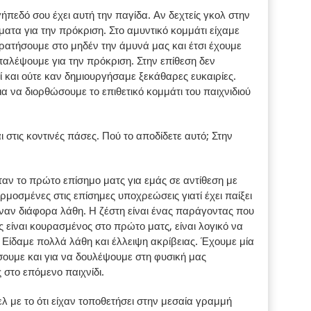
γήπεδό σου έχει αυτή την παγίδα. Αν δεχτείς γκολ στην
ματα για την πρόκριση. Στο αμυντικό κομμάτι είχαμε
ατήσουμε στο μηδέν την άμυνά μας και έτσι έχουμε
παλέψουμε για την πρόκριση. Στην επίθεση δεν
ί και ούτε καν δημιουργήσαμε ξεκάθαρες ευκαιρίες.
 να διορθώσουμε το επιθετικό κομμάτι του παιχνιδιού
στις κοντινές πάσες. Πού το αποδίδετε αυτό; Στην
ήταν το πρώτο επίσημο ματς για εμάς σε αντίθεση με
ρμοσμένες στις επίσημες υποχρεώσεις γιατί έχει παίξει
έγιναν διάφορα λάθη. Η ζέστη είναι ένας παράγοντας που
είναι κουρασμένος στο πρώτο ματς, είναι λογικό να
ου. Είδαμε πολλά λάθη και έλλειψη ακρίβειας. Έχουμε μία
ουμε και για να δουλέψουμε στη φυσική μας
 στο επόμενο παιχνίδι.
ελ με το ότι είχαν τοποθετήσει στην μεσαία γραμμή