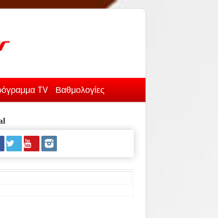
όγραμμα TV
Βαθμολογίες
al