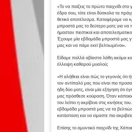
«Το να παίζεις το πρώτο παιχνίδι στο 
έδρα σου, τότε είναι δύσκολα τα πράγ
θετικό αποτέλεσμα. Καταφέραμε να κρ
μπροστά μας το δεύτερο ματς για να 
ήμασταν πιεστικοί και αποτελεσματικο
Έχουμε μία εβδομάδα μπροστά μας για
μας και να πάμε εκεί βελτιωμένοι».
Είδαμε πολλά αβίαστα λάθη ακόμα και 
έλλειψη καθαρού μυαλού;
«Η αλήθεια είναι πώς το γεγονός ότι 
τον αντίπαλό μας που είναι πιο προσα
ήδη δύο ματς, είναι μία εξήγηση ότι 
μας πρόσθεσε κούραση. Όταν κάποιος 
του λείπει η ακρίβεια στις κινήσεις τ
εβδομάδα μπροστά μας να τα βελτιώσ
κατάσταση και να είμαστε πιο ακριβείς
Επίσης το αμυντικό παιχνίδι της Χάπο