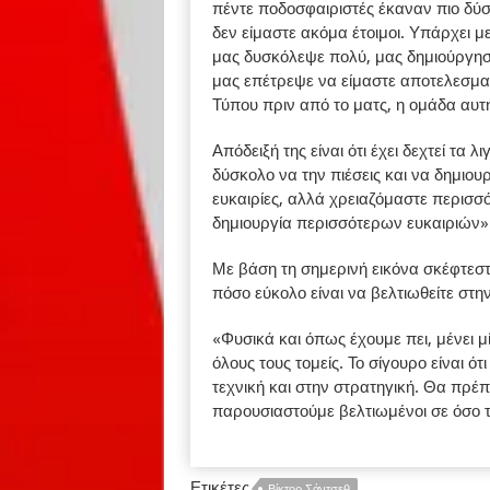
πέντε ποδοσφαιριστές έκαναν πιο δύ
δεν είμαστε ακόμα έτοιμοι. Υπάρχει μ
μας δυσκόλεψε πολύ, μας δημιούργησ
μας επέτρεψε να είμαστε αποτελεσματ
Τύπου πριν από το ματς, η ομάδα αυτ
Απόδειξή της είναι ότι έχει δεχτεί τα
δύσκολο να την πιέσεις και να δημιου
ευκαιρίες, αλλά χρειαζόμαστε περισσ
δημιουργία περισσότερων ευκαιριών»
Με βάση τη σημερινή εικόνα σκέφτεστ
πόσο εύκολο είναι να βελτιωθείτε στη
«Φυσικά και όπως έχουμε πει, μένει 
όλους τους τομείς. Το σίγουρο είναι ό
τεχνική και στην στρατηγική. Θα πρέπ
παρουσιαστούμε βελτιωμένοι σε όσο 
Ετικέτες
Βίκτορ Σάντσεθ