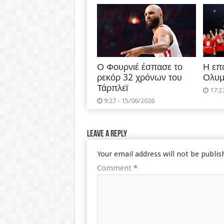
Ο Φουρνιέ έσπασε το
Η επ
ρεκόρ 32 χρόνων του
Ολυμ
Τάρπλεϊ
17:2
9:27 - 15/06/2026
Leave a Reply
Your email address will not be publis
Comment
*