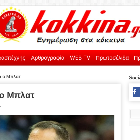
ασιτέχνης
Αρθρογραφία
WEB TV
Πρωτοσέλιδα
Πρ
α ο Μπλατ
Soci
 ο Μπλατ
8