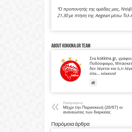
“Ο προπονητής της ομάδας μας, Ντέιβι
21.30 με πτήση της Aegean μέσω Τελ 
About kokkina.gr TEAM
Στα kokkina.gr, γράφο
Ποδόσφαιρο, Μπάσκετ κα
δεν λέγεται και ό,τι λέγ
όλα... κόκκινα!
Προηγούμενο
Μέχρι την Παρασκευή (20/07) οι
ανανεώσεις των διαρκείας
Παρόμοια άρθρα