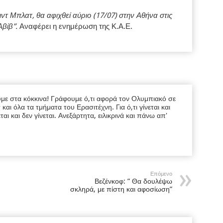
ντ Μπλατ, θα αφιχθεί αύριο (17/07) στην Αθήνα στις
Αβίβ”.
Αναφέρει η ενημέρωση της Κ.Α.Ε.
υμε στα κόκκινα! Γράφουμε ό,τι αφορά τον Ολυμπιακό σε
ι όλα τα τμήματα του Ερασιτέχνη. Για ό,τι γίνεται και
εται και δεν γίνεται. Ανεξάρτητα, ειλικρινά και πάνω απ'
Επόμενο
Βεζένκοφ: ” Θα δουλέψω
σκληρά, με πίστη και αφοσίωση”