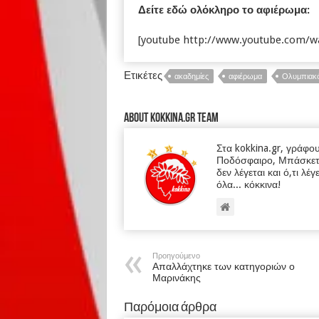
Δείτε εδώ ολόκληρο το αφιέρωμα:
[youtube http://www.youtube.com/
Ετικέτες
ακαδημίες
αφιέρωμα
Ολυμπιακ
About kokkina.gr TEAM
Στα kokkina.gr, γράφο
Ποδόσφαιρο, Μπάσκετ κα
δεν λέγεται και ό,τι λέγ
όλα... κόκκινα!
Προηγούμενο
Απαλλάχτηκε των κατηγοριών ο
Μαρινάκης
Παρόμοια άρθρα