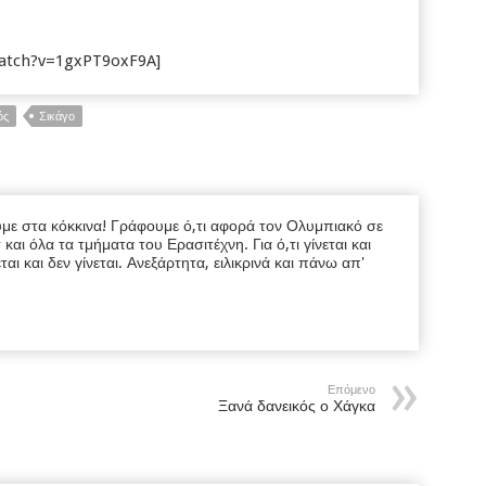
watch?v=1gxPT9oxF9A]
ός
Σικάγο
υμε στα κόκκινα! Γράφουμε ό,τι αφορά τον Ολυμπιακό σε
ι όλα τα τμήματα του Ερασιτέχνη. Για ό,τι γίνεται και
εται και δεν γίνεται. Ανεξάρτητα, ειλικρινά και πάνω απ'
Επόμενο
Ξανά δανεικός ο Χάγκα