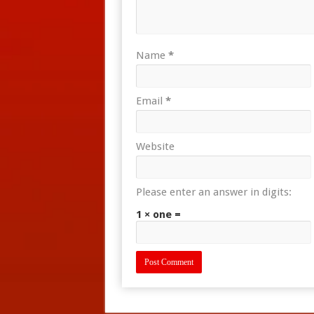
Name
*
Email
*
Website
Please enter an answer in digits:
1 × one =