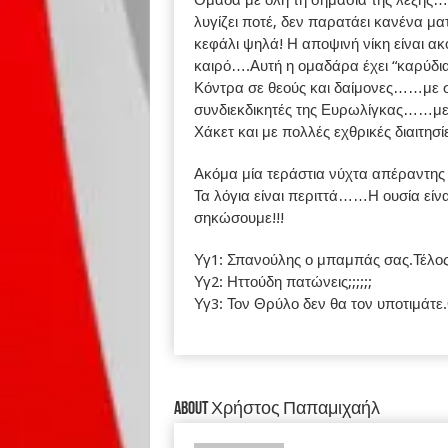
λυγίζει ποτέ, δεν παρατάει κανένα μ
κεφάλι ψηλά! Η αποψινή νίκη είναι ακ
καιρό….Αυτή η ομαδάρα έχει “καρύδια
Κόντρα σε θεούς και δαίμονες……με 
συνδιεκδικητές της Ευρωλίγκας……με
Χάκετ και με πολλές εχθρικές διαιτησίε
Ακόμα μία τεράστια νύχτα απέραντης 
Τα λόγια είναι περιττά……Η ουσία είν
σηκώσουμε!!!
Υγ1: Σπανούλης ο μπαμπάς σας.Τέλος
Υγ2: Ηττούδη πατώνεις;;;;;;
Υγ3: Τον Θρύλο δεν θα τον υποτιμάτε
About Χρήστος Παπαμιχαήλ