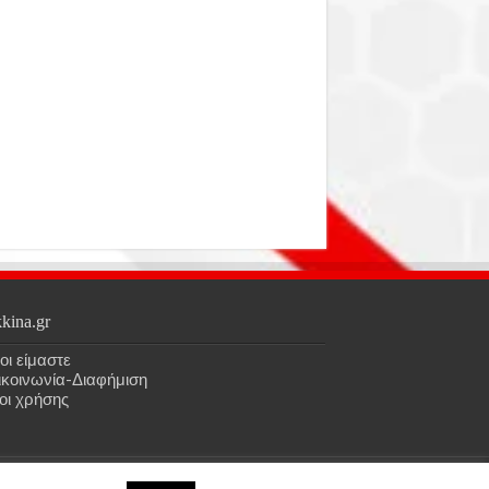
kina.gr
οι είμαστε
ικοινωνία-Διαφήμιση
οι χρήσης