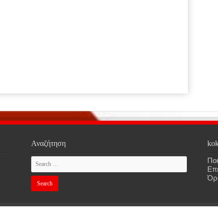
Αναζήτηση
kok
Ποι
Επ
Όρ