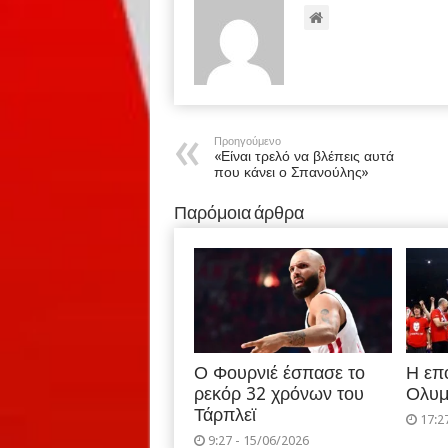
Προηγούμενο
«Είναι τρελό να βλέπεις αυτά
που κάνει ο Σπανούλης»
Παρόμοια άρθρα
Ο Φουρνιέ έσπασε το
Η επ
ρεκόρ 32 χρόνων του
Ολυμ
Τάρπλεϊ
17:2
9:27 - 15/06/2026