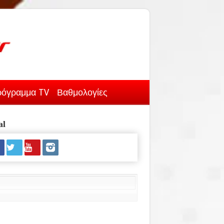
όγραμμα TV
Βαθμολογίες
al