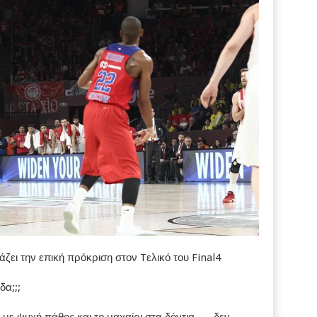
ζει την επική πρόκριση στον Tελικό του Final4
δα;;;
με ψυχή,πάθος και το μαχαίρι στα δόντια….. δεν