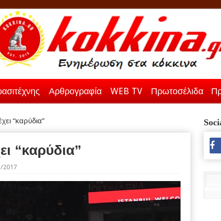
ασιτέχνης
Αρθρογραφία
WEB TV
Πρωτοσέλιδα
Πρ
χει “καρύδια”
Soci
ει “καρύδια”
5/2017