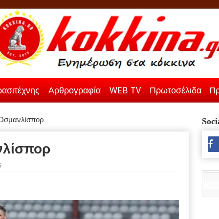
ασιτέχνης
Αρθρογραφία
WEB TV
Πρωτοσέλιδα
Πρ
η Οσμανλίσπορ
Soci
νλίσπορ
6