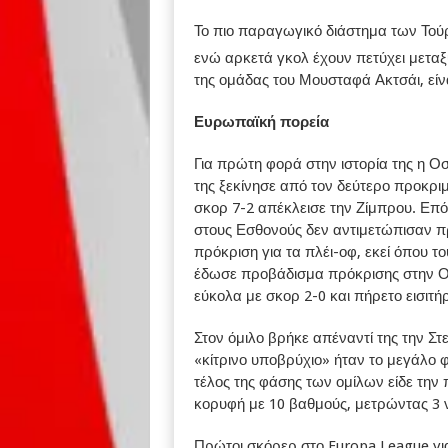
Το πιο παραγωγικό διάστημα των Τούρ
ενώ αρκετά γκολ έχουν πετύχει μεταξ
της ομάδας του Μουσταφά Ακτσάι, είν
Ευρωπαϊκή πορεία
Για πρώτη φορά στην ιστορία της η Ο
της ξεκίνησε από τον δεύτερο προκριμ
σκορ 7-2 απέκλεισε την Ζίμπρου. Επό
στους Εσθονούς δεν αντιμετώπισαν π
πρόκριση για τα πλέι-οφ, εκεί όπου τ
έδωσε προβάδισμα πρόκρισης στην Ο
εύκολα με σκορ 2-0 και πήρετο εισιτήρ
Στον όμιλο βρήκε απέναντί της την Στ
«κίτρινο υποβρύχιο» ήταν το μεγάλο 
τέλος της φάσης των ομίλων είδε την 
κορυφή με 10 βαθμούς, μετρώντας 3 νίκ
Πρώτοι σκόρερ στο Europa League για