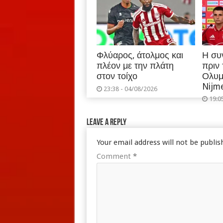
Φλύαρος, άτολμος και
Η συ
πλέον με την πλάτη
πριν
στον τοίχο
Ολυμ
Nijm
23:38 - 04/08/2026
19:0
Leave a Reply
Your email address will not be publis
Comment
*