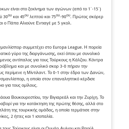
κων είναι στο ξεκίνημα των αγώνων (από το 1΄-15΄)
ου
ου
ου
ου
ύ 30
και 45
λεπτού και 75
-90
. Πρώτος σκόρερ
αι ο Πάπα Αλιούνε Εντιαγέ με 5 γκολ.
σμανλίσπορ συμμετέχει στο Europa League. Η πορεία
ατικό γύρο της διοργάνωσης, εκεί όπου με συνολικό
μενος αντίπαλος για τους Τούρκους η Κάλζου. Κόντρα
ρόβλημα και με συνολικό σκορ 3-0 πήραν την
ους περίμενε η Μίντιλαντ. Το 0-1 στην έδρα των Δανών,
σμανλίσπορ, η οποία στον επαναληπτικό κέρδισε
ιο για τους ομίλους.
εάουα Βουκουρεστίου, την Βιγιαρεάλ και την Ζυρίχη. Το
φαβορί για την κατάκτηση της πρώτης θέσης, αλλά στο
πλάτη της τουρκικής ομάδας, η οποία τερμάτισε στην
ες, 2 ήττες και 1 ισοπαλία.
 τους Τούρκους είναι οι Ουμάρ Αμίνου και Ραούλ