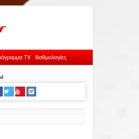
όγραμμα TV
Βαθμολογίες
al