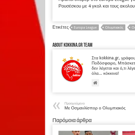
Ρουσέσκου με 4 γκολ και τους ακολουθ
Ετικέτες
Europa League
Ολυμπιακός
Ο
About kokkina.gr TEAM
Στα kokkina.gr, γράφο
Ποδόσφαιρο, Μπάσκετ κα
δεν λέγεται και ό,τι λέγ
όλα... κόκκινα!
Προηγούμενο
Με Οσμανλίσπορ ο Ολυμπιακός
Παρόμοια άρθρα