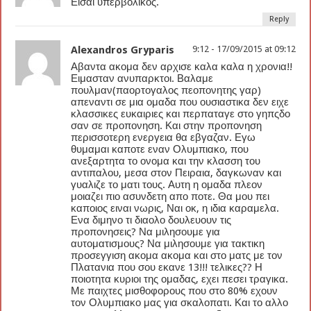
Εισαι υπερβολικος.
Reply
Alexandros Gryparis
9:12 - 17/09/2015 at 09:12
Αβαντα ακομα δεν αρχισε καλα καλα η χρονια!!
Ειμασταν ανυπαρκτοι. Βαλαμε
πουλμαν(παορτογαλος πεοπονητης γαρ)
απεναντι σε μια ομαδα που ουσιαστικα δεν ειχε
κλασσικες ευκαιριες και περπαταγε στο γηπςδο
σαν σε προπονηση. Και στην προπονηση
περισσοτερη ενεργεια θα εβγαζαν. Εγω
θυμαμαι καποτε εναν Ολυμπιακο, που
ανεξαρτητα το ονομα και την κλασση του
αντιπαλου, μεσα στον Πειραια, δαγκωναν και
γυαλιζε το ματι τους. Αυτη η ομαδα πλεον
μοιαζει πιο ασυνδετη απο ποτε. Θα μου πει
καποιος ειναι νωρις, Ναι οκ, η ιδια καραμελα.
Ενα διμηνο τι διαολο δουλευουν τις
προπονησεις? Να μιλησουμε για
αυτοματισμους? Να μιλησουμε για τακτικη
προσεγγιση ακομα ακομα και στο ματς με τον
Πλατανια που σου εκανε 13!!! τελικες?? Η
ποιοτητα κυριοι της ομαδας, εχει πεσει τραγικα.
Με παιχτες μισθοφορους που στο 80% εχουν
τον Ολυμπιακο μας για σκαλοπατι. Και το αλλο