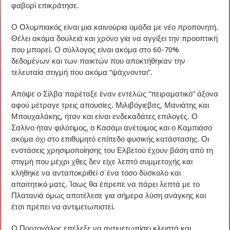
φαβορί επικράτησε.
Ο Ολυμπιακός είναι μια καινούρια ομάδα με νέο προπονητή.
Θέλει ακόμα δουλειά και χρόνο για να αγγίξει την προοπτική
που μπορεί. Ο σύλλογος είναι ακόμα στο 60-70%
δεδομένων και των παικτών που αποκτήθηκαν την
τελευταία στιγμή που ακόμα “ψάχνονται”.
Απόψε ο Σίλβα παρέταξε έναν εντελώς “πειραματικό” άξονα
αφού μέτραγε τρεις απουσίες. Μιλιβόγιεβιτς, Μανιάτης και
Μπουχαλάκης, ήταν και είναι ενδεκαδάτες επιλογές. Ο
Σαλίνο ήταν φιλότιμος, ο Κασάμι ανέτοιμος και ο Καμπιάσο
ακόμα όχι στο επιθυμητό επίπεδο φυσικής κατάστασης. Οι
ενστάσεις χρησιμοποίησης του Ελβετού έχουν βάση από τη
στιγμή που μέχρι χθες δεν είχε λεπτό συμμετοχής και
κλήθηκε να ανταποκριθεί σ΄ένα τόσο δύσκολο και
απαιτητικό ματς. Ίσως θα έπρεπε να πάρει λεπτά με το
Πλατανιά όμως αποτέλεσε για σήμερα λύση ανάγκης και
έτσι πρέπει να αντιμετωπιστεί.
Ο Πορτογάλος επέλεξε να αντιμετωπίσει κλειστά και