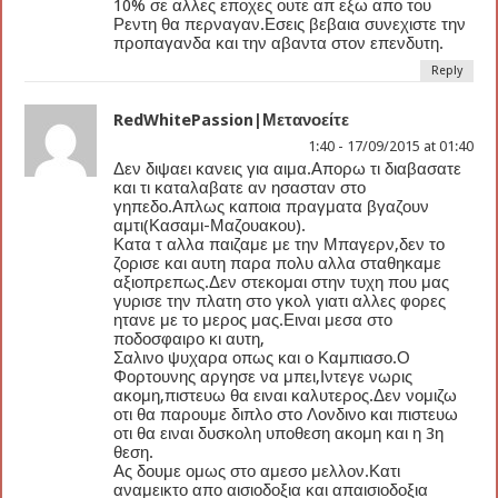
10% σε αλλες εποχες ουτε απ εξω απο του
Ρεντη θα περναγαν.Εσεις βεβαια συνεχιστε την
προπαγανδα και την αβαντα στον επενδυτη.
Reply
RedWhitePassion|Μετανοείτε
1:40 - 17/09/2015 at 01:40
Δεν διψαει κανεις για αιμα.Απορω τι διαβασατε
και τι καταλαβατε αν ησασταν στο
γηπεδο.Απλως καποια πραγματα βγαζουν
αμτι(Κασαμι-Μαζουακου).
Κατα τ αλλα παιζαμε με την Μπαγερν,δεν το
ζορισε και αυτη παρα πολυ αλλα σταθηκαμε
αξιοπρεπως.Δεν στεκομαι στην τυχη που μας
γυρισε την πλατη στο γκολ γιατι αλλες φορες
ητανε με το μερος μας.Ειναι μεσα στο
ποδοσφαιρο κι αυτη,
Σαλινο ψυχαρα οπως και ο Καμπιασο.Ο
Φορτουνης αργησε να μπει,Ιντεγε νωρις
ακομη,πιστευω θα ειναι καλυτερος.Δεν νομιζω
οτι θα παρουμε διπλο στο Λονδινο και πιστευω
οτι θα ειναι δυσκολη υποθεση ακομη και η 3η
θεση.
Ας δουμε ομως στο αμεσο μελλον.Κατι
αναμεικτο απο αισιοδοξια και απαισιοδοξια