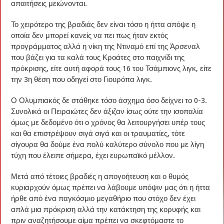
απαιτήσεις μειώνονται.
Το χειρότερο της βραδιάς δεν είναι τόσο η ήττα απόψε η
οποία δεν μπορεί κανείς να πει πως ήταν εκτός
προγράμματος αλλά η νίκη της Ντιναμό επί της Άρσεναλ
που βάζει για τα καλά τους Κροάτες στο παιχνίδι της
πρόκρισης, είτε αυτή αφορά τους 16 του Τσάμπιονς λιγκ, είτε
την 3η θέση που οδηγεί στο Γιουρόπα λιγκ.
Ο Ολυμπιακός δε στάθηκε τόσο άσχημα όσο δείχνει το 0-3.
Συνολικά οι Πειραιώτες δεν άξιζαν ίσως ούτε την ισοπαλία
όμως με δεδομένο ότι ο χρόνος θα λειτουργήσει υπέρ τους
και θα επιστρέψουν σιγά σιγά και οι τραυματίες, τότε
σίγουρα θα δούμε ένα πολύ καλύτερο σύνολο που με λίγη
τύχη που έλειπε σήμερα, έχει ευρωπαϊκό μέλλον.
Μετά από τέτοιες βραδιές η απογοήτευση και ο θυμός
κυριαρχούν όμως πρέπει να λάβουμε υπόψιν μας ότι η ήττα
ήρθε από ένα παγκόσμιο μεγαθήριο που στόχο δεν έχει
απλά μια πρόκριση αλλά την κατάκτηση της κορυφής και
πριν αναζητήσουμε αίμα πρέπει να σκεφτόμαστε το