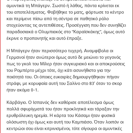
αμυντικά τη Μπάγερν. Σωστό ή λάθος, πάντα κρίνεται εκ
του αποτελέσματος. Φοβήθηκε το ματς, φόρτωσε το κέντρο
και περίμενε πίσω από τη σέντρα σε παθητικό ρόλο
στοχεύοντας τις αντεπιθέσεις. Προσέγγιση που δεν συνηθίζει
παραδοσιακά ο Ολυμπιακός στο “Καραϊσκάκης”, όμως αυτό
έκρινε ο προπονητής και αυτό έπραξε.
Η Μπάγερν ήταν περισσότερο τυχερή. Αναμφίβολα οι
Γερμανοί ήταν ανώτεροι όμως αυτό δε μειώνει το γεγονός
πως το γκολ του Μίλερ ήταν συγκυριακό και οι αποκρούσεις
του Ρομπέρτο μέχρι τότε, όχι κάτι ασυνήθιστο για την
ποιότητά του. Οι όποιες ευκαιρίες δημιουργήθηκαν πήγαν
στράφι, με κορυφαία αυτή του Σαλίνο στο 83′ όταν το σκορ
ήταν ακόμα 0-1.
Κάρβάγιο. Ο Ισπανός δεν καθόρισε αποτέλεσμα όμως
πολλά σφυρίγματά του ήταν προκλητικά και τάραξαν την
ερυθρόλευκη ηρεμία. Η κάρτα του Κάσαμι ήταν φυσικά
ολόσωστη όχι όμως και αυτή του Καμπιάσο. Όταν λοιπόν οι
κεντρώοι σου είναι κιτρινισμένοι, τότε σίγουρα οι αμυντικές